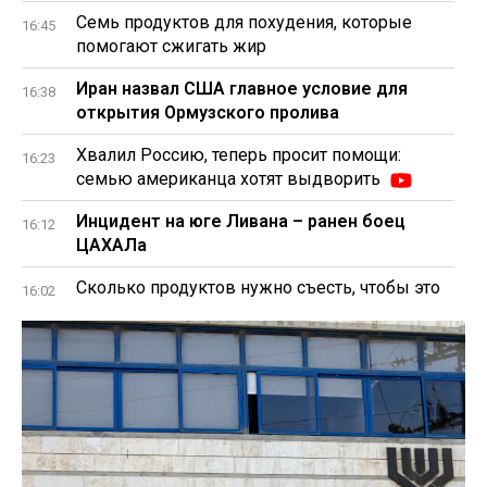
Семь продуктов для похудения, которые
16:45
помогают сжигать жир
Иран назвал США главное условие для
16:38
открытия Ормузского пролива
Хвалил Россию, теперь просит помощи:
16:23
семью американца хотят выдворить
Инцидент на юге Ливана – ранен боец
16:12
ЦАХАЛа
Сколько продуктов нужно съесть, чтобы это
16:02
стало опасным для здоровья
Угроза для Израиля: бактерия из моря
15:52
может убить за считаные дни
Пять продуктов, которые зря считаются
15:44
полезными
ХАМАС согласен перейти к второму этапу