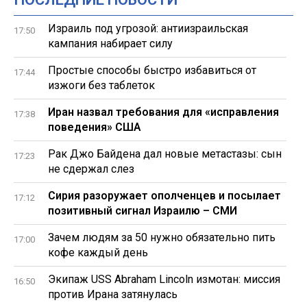
Израиль под угрозой: антиизраильская
17:50
кампания набирает силу
Простые способы быстро избавиться от
17:44
изжоги без таблеток
Иран назвал требования для «исправления
17:38
поведения» США
Рак Джо Байдена дал новые метастазы: сын
17:23
не сдержал слез
Сирия разоружает ополченцев и посылает
17:12
позитивный сигнал Израилю – СМИ
Зачем людям за 50 нужно обязательно пить
17:00
кофе каждый день
Экипаж USS Abraham Lincoln измотан: миссия
16:50
против Ирана затянулась