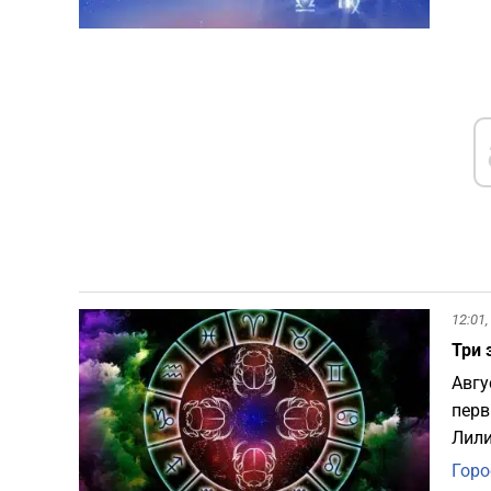
12:01,
Три 
Авгу
перв
Лили
Горо