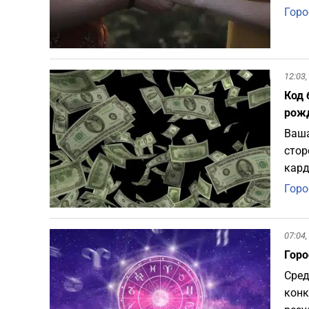
Горо
12:03,
Код 
рож
Ваша
стор
кард
Горо
07:04,
Горо
Сред
конк