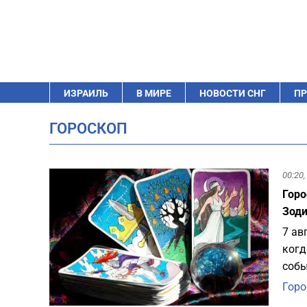
ИЗРАИЛЬ
В МИРЕ
НОВОСТИ СНГ
ПР
ГОРОСКОП
00:20,
Горо
Зод
7 ав
когд
собы
Горо