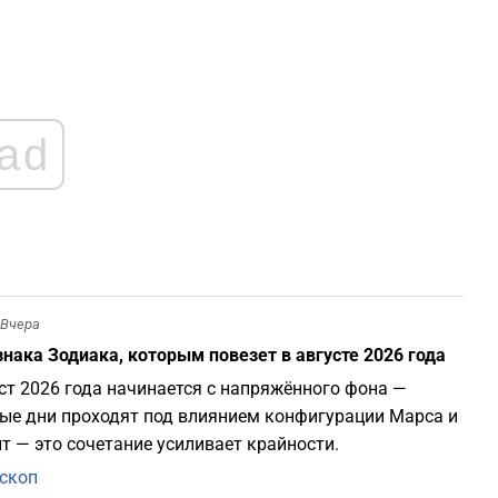
2
2
ad
2
2
2
Вчера
знака Зодиака, которым повезет в августе 2026 года
2
ст 2026 года начинается с напряжённого фона —
ые дни проходят под влиянием конфигурации Марса и
1
т — это сочетание усиливает крайности.
скоп