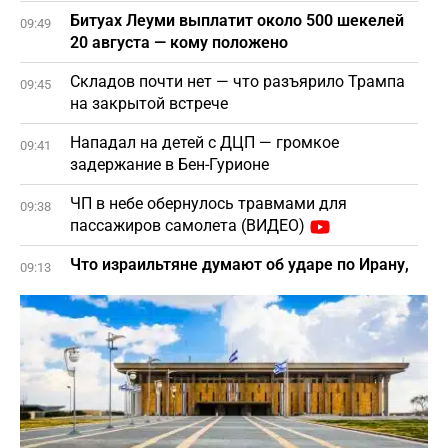
Битуах Леуми выплатит около 500 шекелей
09:49
20 августа — кому положено
Складов почти нет — что разъярило Трампа
09:45
на закрытой встрече
Нападал на детей с ДЦП — громкое
09:41
задержание в Бен-Гурионе
ЧП в небе обернулось травмами для
09:38
пассажиров самолета (ВИДЕО)
Что израильтяне думают об ударе по Ирану,
09:13
интифаде и выборах – опрос
Какая доза кофе защищает сердце от
09:00
инфаркта
Бардуго атаковал начальника Генштаба:
08:50
Нетаниягу должен вмешаться
Топ бытовых привычек, которые незаметно