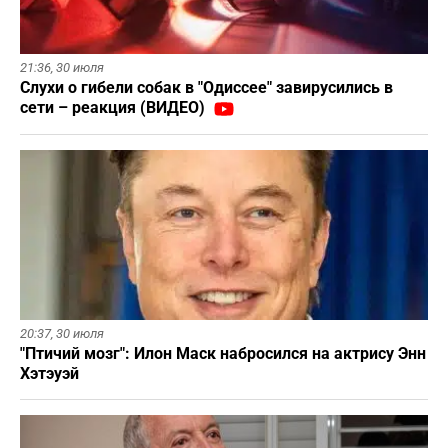
21:36,
30 июля
Слухи о гибели собак в "Одиссее" завирусились в
сети – реакция (ВИДЕО)
20:37,
30 июля
"Птичий мозг": Илон Маск набросился на актрису Энн
Хэтэуэй