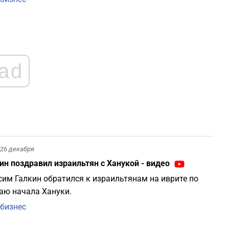
1
1
ad
1
1
1
26 декабря
1
ин поздравил израильтян с Ханукой - видео
им Галкин обратился к израильтянам на иврите по
аю начала Хануки.
бизнес