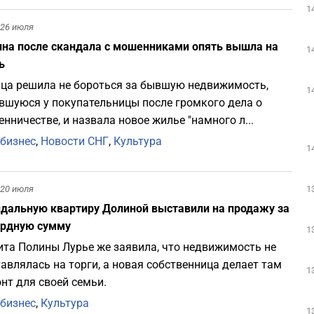
1
26 июля
на после скандала с мошенниками опять вышла на
1
ь
ца решила не бороться за бывшую недвижимость,
1
вшуюся у покупательницы после громкого дела о
нничестве, и назвала новое жилье "намного л...
бизнес
,
Новости СНГ
,
Культура
1
20 июля
1
дальную квартиру Долиной выставили на продажу за
ордную сумму
1
та Полины Лурье же заявила, что недвижимость не
авлялась на торги, а новая собственница делает там
1
нт для своей семьи.
бизнес
,
Культура
1