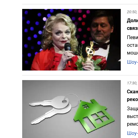
20:50,
Доли
связ
Певи
оста
моше
Шоу-
17:30,
Скан
рек
Защи
выст
ремо
Шоу-