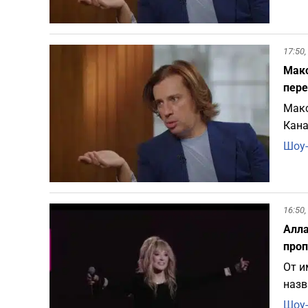
17:50,
Макс
пере
Макс
Кана
Шоу-
16:50,
Алла
проп
От и
назв
Шоу-