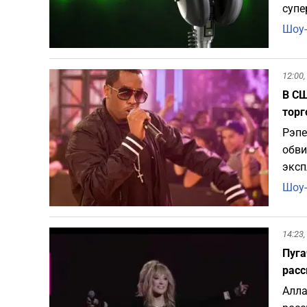
супе
Шоу-
12:00,
В СШ
торг
Рэпе
обви
эксп
Шоу-
14:23,
Пуга
расс
Алла