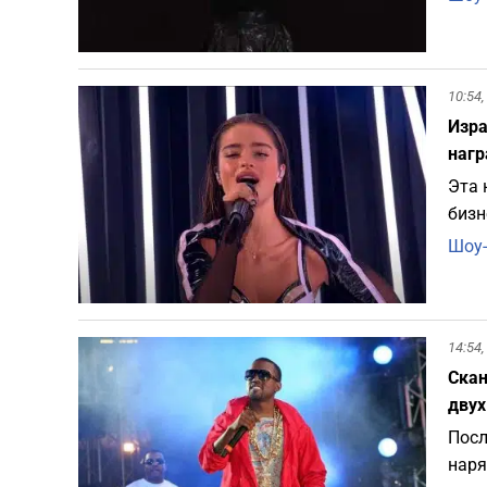
10:54,
Изра
нагр
Эта 
бизн
Шоу-
14:54,
Скан
двух
Посл
наря