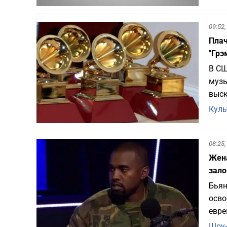
09:52,
Плач
"Грэ
В СШ
музы
выск
Куль
08:25,
Жена
зало
Бьян
осво
евре
Шоу-