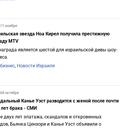
11 ноября
ильская звезда Ноа Кирел получила престижную
аду MTV
награда является шестой для израильской дивы шоу-
еса.
бизнес
,
Новости Израиля
08 октября
дальный Канье Уэст разводится с женой после почти
 лет брака - СМИ
е двух лет эпатажа, скандалов и откровенных
дов, Бьянка Цензори и Канье Уэст объявили о