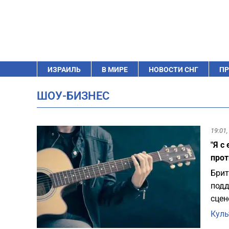
ИЗРАИЛЬ
В МИРЕ
НОВОСТИ СНГ
ПР
ШОУ-БИЗНЕС
19:01,
"Я с
прот
Брит
подд
сцен
Куль