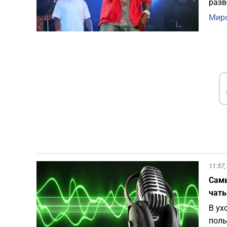
разв
Миро
11:57,
Самы
чаты
В ух
поль