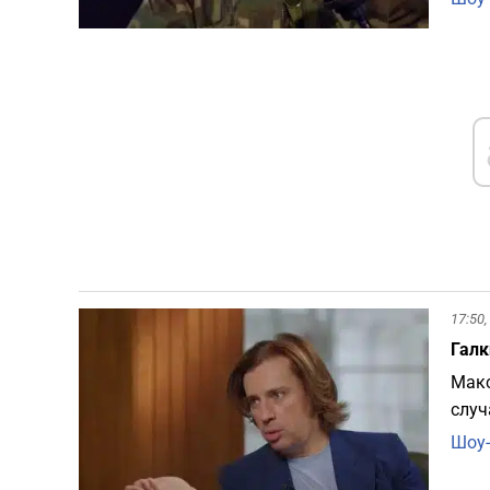
17:50,
Галк
Макс
случ
Шоу-