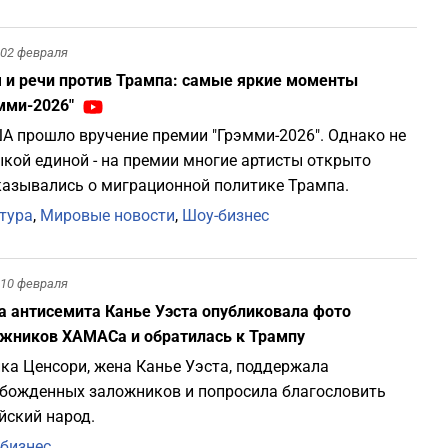
02 февраля
1
 и речи против Трампа: самые яркие моменты
мми-2026"
1
А прошло вручение премии "Грэмми-2026". Однако не
кой единой - на премии многие артисты открыто
1
азывались о миграционной политике Трампа.
тура
,
Мировые новости
,
Шоу-бизнес
1
10 февраля
1
 антисемита Канье Уэста опубликовала фото
жников ХАМАСа и обратилась к Трампу
1
ка Ценсори, жена Канье Уэста, поддержала
божденных заложников и попросила благословить
1
йский народ.
бизнес