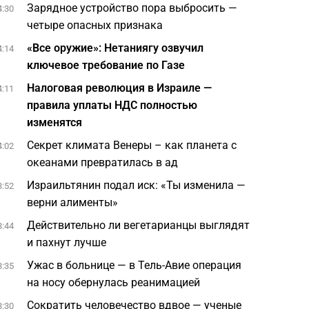
Зарядное устройство пора выбросить —
4:30
четыре опасных признака
«Все оружие»: Нетаниягу озвучил
4:14
ключевое требование по Газе
Налоговая революция в Израиле —
4:11
правила уплаты НДС полностью
изменятся
Секрет климата Венеры – как планета с
4:02
океанами превратилась в ад
Израильтянин подал иск: «Ты изменила —
3:52
верни алименты»
Действительно ли вегетарианцы выглядят
3:44
и пахнут лучше
Ужас в больнице — в Тель-Авие операция
3:35
на носу обернулась реанимацией
Сократить человечество вдвое — ученые
3:30