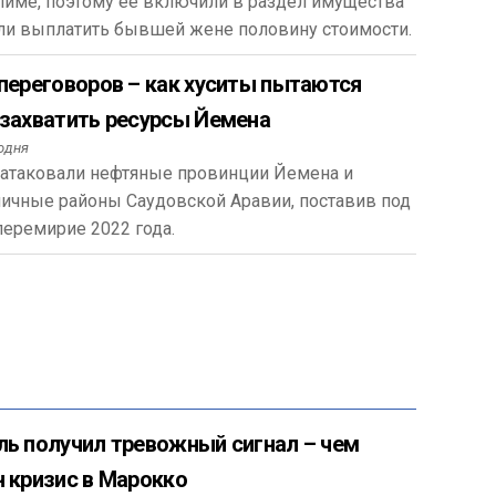
лиме, поэтому ее включили в раздел имущества
али выплатить бывшей жене половину стоимости.
 переговоров – как хуситы пытаются
 захватить ресурсы Йемена
одня
 атаковали нефтяные провинции Йемена и
ничные районы Саудовской Аравии, поставив под
перемирие 2022 года.
ль получил тревожный сигнал – чем
н кризис в Марокко