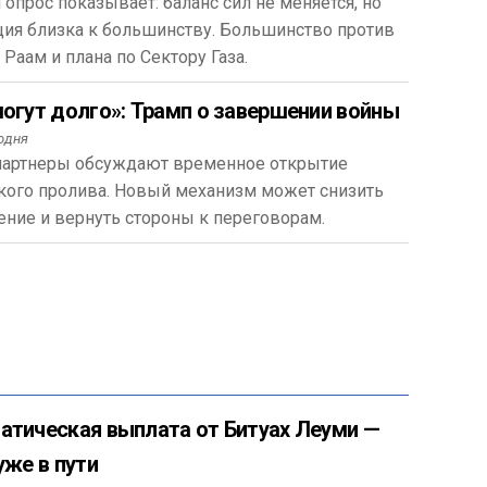
опрос показывает: баланс сил не меняется, но
ция близка к большинству. Большинство против
 Раам и плана по Сектору Газа.
могут долго»: Трамп о завершении войны
одня
партнеры обсуждают временное открытие
кого пролива. Новый механизм может снизить
ние и вернуть стороны к переговорам.
атическая выплата от Битуах Леуми —
уже в пути