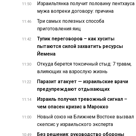
Израильтянка получит половину пентхауса
11:50
мужа вопреки договору: причина
Три самых полезных способа
11:46
приготовления яиц
Тупик переговоров – как хуситы
11:42
игнал Турции
пытаются силой захватить ресурсы
Йемена
Откуда берется токсичный стыд: 7 травм,
11:30
влияющих на взрослую жизнь
Паразит атакует — израильские врачи
11:22
предупреждают отдыхающих
Израиль получил тревожный сигнал –
11:14
чем опасен кризис в Марокко
Новый союз на Ближнем Востоке вызвал
11:00
скепсис у израильского эксперта
Без решения: руководство обороны
10:49