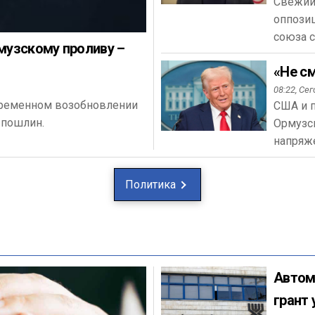
Свежий 
оппози
союза с
музскому проливу –
«Не с
08:22,
Сег
временном возобновлении
США и 
 пошлин.
Ормузс
напряже
Политика
Автом
грант 