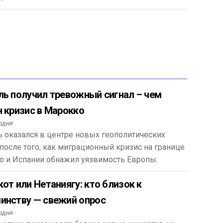
ль получил тревожный сигнал – чем
н кризис в Марокко
одня
 оказался в центре новых геополитических
после того, как миграционный кризис на границе
о и Испании обнажил уязвимость Европы.
от или Нетаниягу: кто близок к
инству — свежий опрос
одня