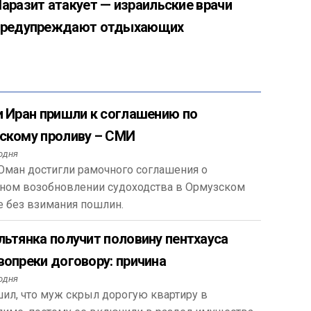
аразит атакует — израильские врачи
предупреждают отдыхающих
и Иран пришли к соглашению по
скому проливу – СМИ
одня
Оман достигли рамочного соглашения о
ном возобновлении судоходства в Ормузском
е без взимания пошлин.
льтянка получит половину пентхауса
вопреки договору: причина
одня
ил, что муж скрыл дорогую квартиру в