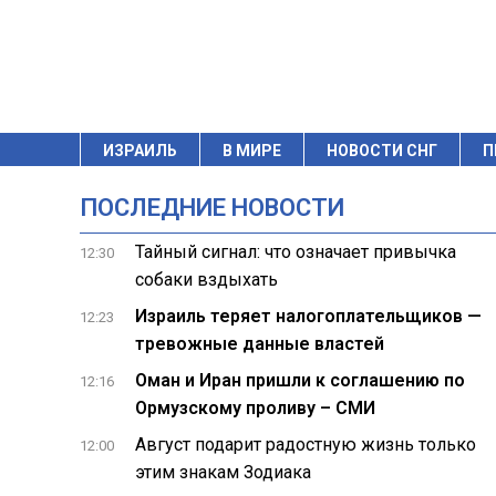
ИЗРАИЛЬ
В МИРЕ
НОВОСТИ СНГ
П
ПОСЛЕДНИЕ НОВОСТИ
Тайный сигнал: что означает привычка
12:30
собаки вздыхать
Израиль теряет налогоплательщиков —
12:23
тревожные данные властей
Оман и Иран пришли к соглашению по
12:16
Ормузскому проливу – СМИ
Август подарит радостную жизнь только
12:00
этим знакам Зодиака