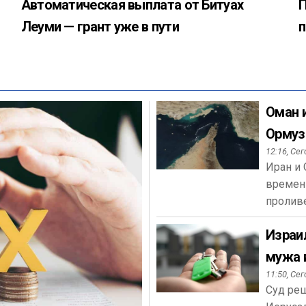
Автоматическая выплата от Битуах
П
Леуми — грант уже в пути
Оман 
Ормуз
12:16,
Сег
Иран и 
времен
пролив
Израи
мужа 
11:50,
Сег
Суд реш