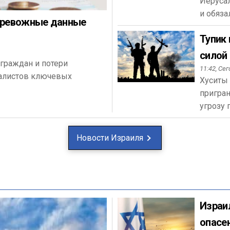
Иеруса
и обяз
 тревожные данные
Тупик
силой
граждан и потери
11:42,
Сег
иалистов ключевых
Хуситы
пригра
угрозу 
Новости Израиля
Израи
опасе