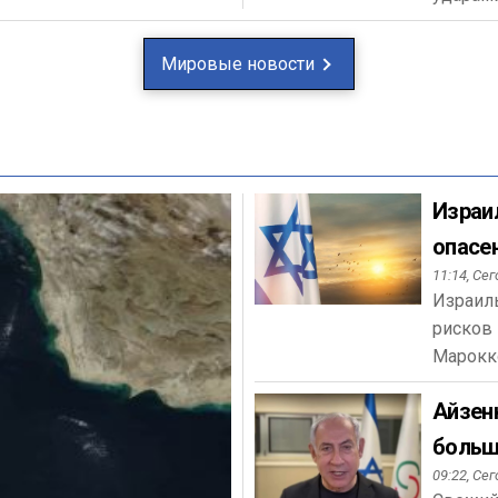
Мировые новости
Израи
опасе
11:14,
Сег
Израиль
рисков 
Марокк
Айзенк
больш
09:22,
Сег