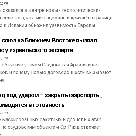
одня
 оказался в центре новых геополитических
после того, как миграционный кризис на границе
о и Испании обнажил уязвимость Европы.
 союз на Ближнем Востоке вызвал
с у израильского эксперта
одня
 объясняет, зачем Саудовская Аравия ищет
ков и почему новые договоренности вызывают
ия.
яд под ударом – закрыты аэропорты,
риводятся в готовность
одня
е массированных ракетных и дроновых атак
 по саудовским объектам Эр-Рияд отвечает
.