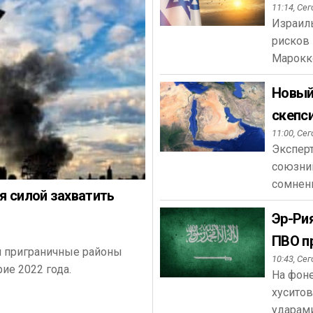
11:14,
Сег
Израиль
рисков 
Марокк
Новый
скепси
11:00,
Сег
Эксперт
союзни
сомнен
я силой захватить
Эр-Ри
ПВО п
и приграничные районы
10:43,
Сег
ие 2022 года.
На фон
хуситов
ударами