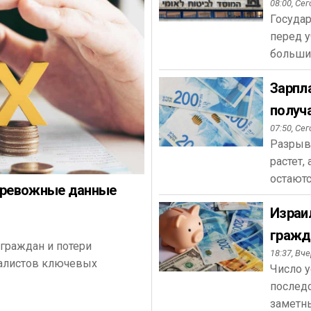
08:00,
Сег
Госуда
перед у
большин
Зарпла
получ
07:50,
Сег
Разрыв
растет
остаютс
 тревожные данные
Израи
гражда
граждан и потери
18:37,
Вче
иалистов ключевых
Число у
последс
заметны