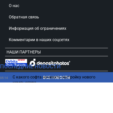
О нас
Обратная связь
Информация об ограничениях
Комментарии в наших соцсетях
НАШИ ПАРТНЕРЫ
ПОСЛЕДНИЕ НОВОСТИ
сursorinfo.co.il © Все права защищены
С какого софта начинать настройку нового
ВСЕ НОВОСТИ
05:14
компьютера
Ученые заглянули внутрь морской рептилии
04:27
возрастом 245 млн лет
Люди, которым нельзя доверять, часто делают 6
03:42