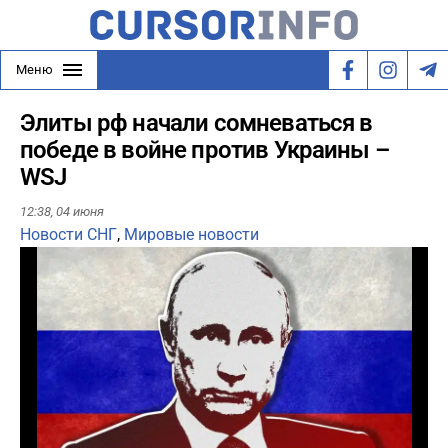
Меню
Элиты рф начали сомневаться в
победе в войне против Украины –
WSJ
12:38,
04 июня
Новости СНГ
,
Мировые новости
Play