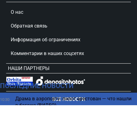
О нас
Обратная связь
Информация об ограничениях
Комментарии в наших соцсетях
НАШИ ПАРТНЕРЫ
ПОСЛЕДНИЕ НОВОСТИ
сursorinfo.co.il © Все права защищены
Драма в аэропорту: пилот арестован — что нашли
ВСЕ НОВОСТИ
10:30
в багаже (ВИДЕО)
Фотоловушки запечатлели "призрака джунглей"
10:29
Амазонии (ВИДЕО)
Королева сплетен – как пенсионерка
10:13