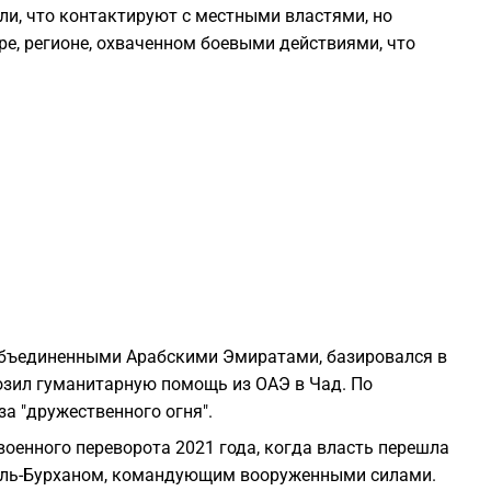
ли, что контактируют с местными властями, но
ре, регионе, охваченном боевыми действиями, что
2
2
2
2
2
Объединенными Арабскими Эмиратами, базировался в
2
возил гуманитарную помощь из ОАЭ в Чад. По
а "дружественного огня".
2
военного переворота 2021 года, когда власть перешла
м аль-Бурханом, командующим вооруженными силами.