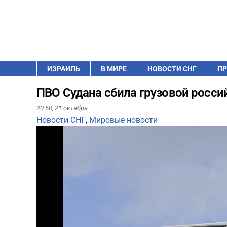
ИЗРАИЛЬ
В МИРЕ
НОВОСТИ СНГ
ПР
ПВО Судана сбила грузовой росси
20:50,
21 октября
Новости СНГ
,
Мировые новости