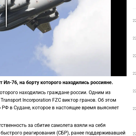
Play
2
2
2
Фото: depositphotos.com
2
 Ил-76, на борту которого находились россияне.
2
 которого находились граждане россии. Одним из
ransport Incorporation FZC виктор гранов. Об этом
 РФ в Судане, которое в настоящее время выясняет
2
ственность за сбитие самолета взяли на себя
 быстрого реагирования (СБР), ранее поддерживавшей
2