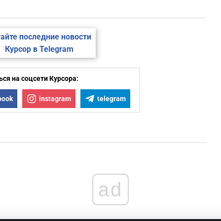
айте последние новости
Курсор в Telegram
ся на соцсети Курсора:
book
instagram
telegram
ad