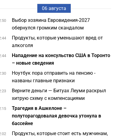
06 августа
Выбор хозяина Евровидения-2027
2:50
обернулся громким скандалом
Продукты, которые уменьшают вред от
2:44
алкоголя
Нападение на консульство США в Торонто
2:44
– новые сведения
Ноутбук пора отправить на пенсию -
2:30
названы главные признаки
Верните деньги — Битуах Леуми раскрыл
2:23
хитрую схему с компенсациями
Трагедия в Ашкелоне –
2:15
полуторагодовалая девочка утонула в
бассейне
Продукты, которые стоит есть мужчинам,
2:02