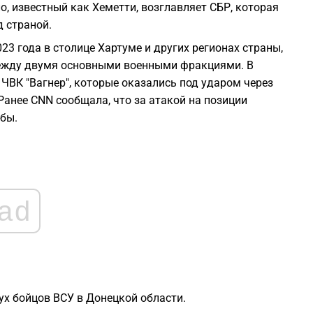
2
, известный как Хеметти, возглавляет СБР, которая
д страной.
2
23 года в столице Хартуме и других регионах страны,
между двумя основными военными фракциями. В
ЧВК "Вагнер", которые оказались под ударом через
2
Ранее CNN сообщала, что за атакой на позиции
жбы.
2
2
ad
2
2
х бойцов ВСУ в Донецкой области.