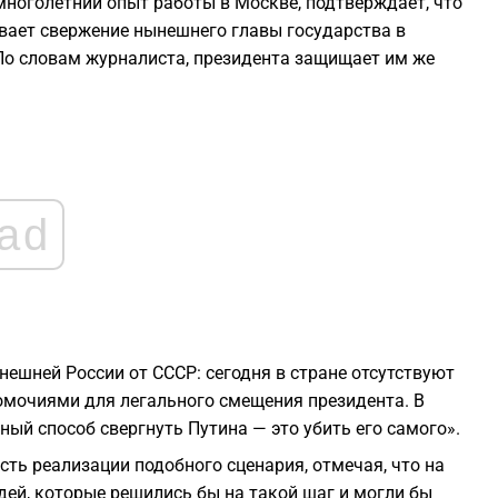
 многолетний опыт работы в Москве, подтверждает, что
2
ывает свержение нынешнего главы государства в
о словам журналиста, президента защищает им же
2
2
ad
2
2
1
нешней России от СССР: сегодня в стране отсутствуют
омочиями для легального смещения президента. В
1
ный способ свергнуть Путина — это убить его самого».
сть реализации подобного сценария, отмечая, что на
ей, которые решились бы на такой шаг и могли бы