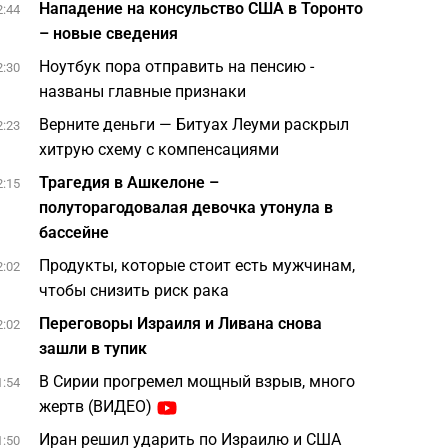
Нападение на консульство США в Торонто
2:44
– новые сведения
Ноутбук пора отправить на пенсию -
2:30
названы главные признаки
Верните деньги — Битуах Леуми раскрыл
2:23
хитрую схему с компенсациями
Трагедия в Ашкелоне –
2:15
полуторагодовалая девочка утонула в
бассейне
Продукты, которые стоит есть мужчинам,
2:02
чтобы снизить риск рака
Переговоры Израиля и Ливана снова
2:02
зашли в тупик
В Сирии прогремел мощный взрыв, много
1:54
жертв (ВИДЕО)
Иран решил ударить по Израилю и США
1:50