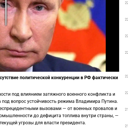
2
Play
2
2
2
Фото: Википедия
2
тсутствие политической конкуренции в РФ фактически
2
ости под влиянием затяжного военного конфликта и
а под вопрос устойчивость режима Владимира Путина.
 беспрецедентными вызовами — от военных провалов и
2
омышленности до дефицита топлива внутри страны, —
текущей угрозы для власти президента.
2