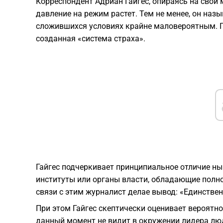
​Корреспондент Адриан Гайгес, опираясь на свой
давление на режим растет. Тем не менее, он наз
сложившихся условиях крайне маловероятным. П
созданная «система страха».
Гайгес подчеркивает принципиальное отличие ны
институты или органы власти, обладающие полн
связи с этим журналист делае вывод: «Единствен
​При этом Гайгес скептически оценивает вероятно
данный момент не видит в окружении лидера люд