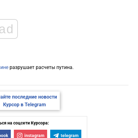
1
1
ad
1
1
аине
разрушает расчеты путина.
1
1
айте последние новости
Курсор в Telegram
ся на соцсети Курсора:
book
instagram
telegram