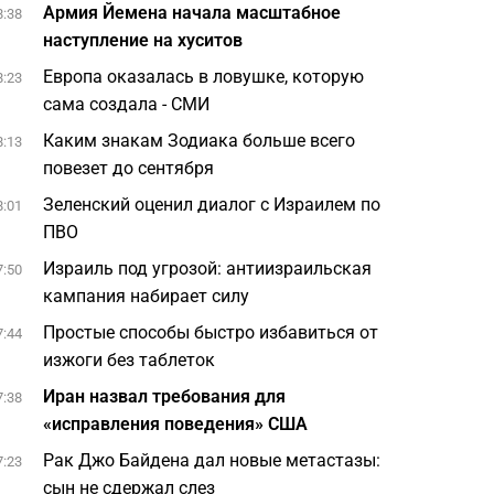
Армия Йемена начала масштабное
8:38
наступление на хуситов
Европа оказалась в ловушке, которую
8:23
сама создала - СМИ
Каким знакам Зодиака больше всего
8:13
повезет до сентября
Зеленский оценил диалог с Израилем по
8:01
ПВО
Израиль под угрозой: антиизраильская
7:50
кампания набирает силу
Простые способы быстро избавиться от
7:44
изжоги без таблеток
Иран назвал требования для
7:38
«исправления поведения» США
Рак Джо Байдена дал новые метастазы:
7:23
сын не сдержал слез