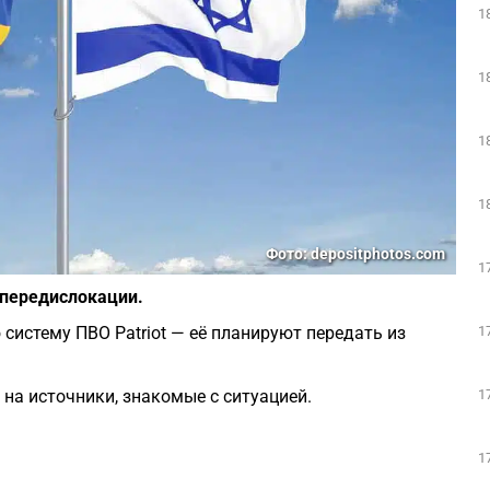
1
1
1
1
Фото: depositphotos.com
1
к передислокации.
1
систему ПВО Patriot — её планируют передать из
1
 на источники, знакомые с ситуацией.
1