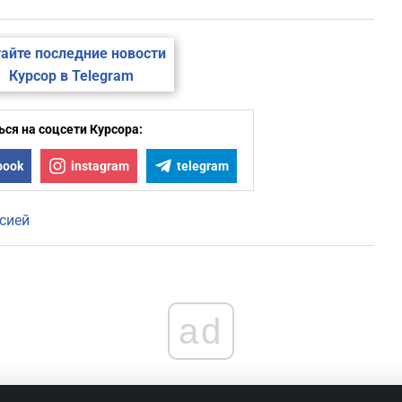
айте последние новости
Курсор в Telegram
ся на соцсети Курсора:
book
instagram
telegram
сией
ad