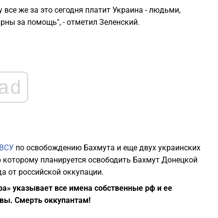
 все же за это сегодня платит Украина - людьми,
1
рны за помощь", - отметил Зеленский.
1
1
ad
1
1
 ВСУ
по освобождению Бахмута и еще двух украинских
1
сно которому планируется освободить Бахмут Донецкой
да от российской оккупации.
ра» указывает все имена собственные рф и ее
вы. Смерть оккупантам!