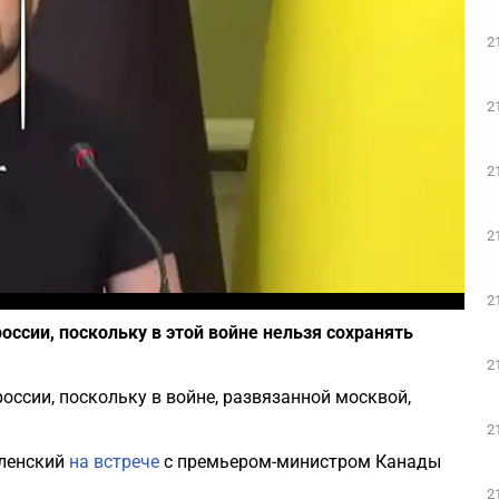
2
Play
2
2
2
Фото: скриншот из Youtube
2
оссии, поскольку в этой войне нельзя сохранять
2
оссии, поскольку в войне, развязанной москвой,
2
еленский
на встрече
с премьером-министром Канады
2