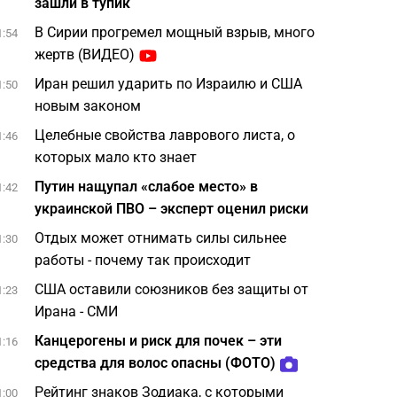
зашли в тупик
В Сирии прогремел мощный взрыв, много
1:54
жертв (ВИДЕО)
Иран решил ударить по Израилю и США
1:50
новым законом
Целебные свойства лаврового листа, о
1:46
которых мало кто знает
Путин нащупал «слабое место» в
1:42
украинской ПВО – эксперт оценил риски
Отдых может отнимать силы сильнее
1:30
работы - почему так происходит
США оставили союзников без защиты от
1:23
Ирана - СМИ
Канцерогены и риск для почек – эти
1:16
средства для волос опасны (ФОТО)
Рейтинг знаков Зодиака, с которыми
1:00