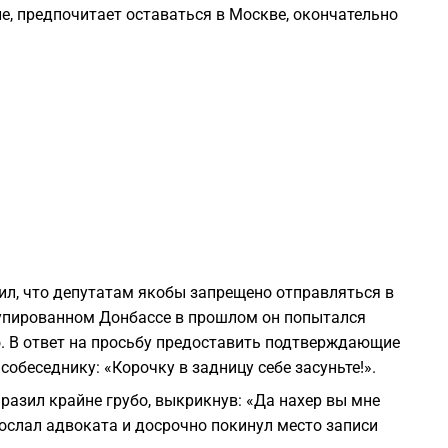
, предпочитает оставаться в Москве, окончательно
1
1
1
1
1
ил, что депутатам якобы запрещено отправляться в
ккупированном Донбассе в прошлом он попытался
1
. В ответ на просьбу предоставить подтверждающие
обеседнику: «Корочку в задницу себе засуньте!».
1
разил крайне грубо, выкрикнув: «Да нахер вы мне
 послал адвоката и досрочно покинул место записи
1