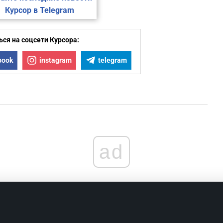
Курсор в Telegram
ся на соцсети Курсора:
book
instagram
telegram
ad