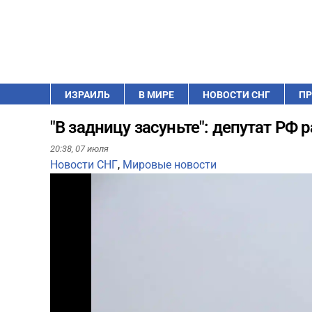
ИЗРАИЛЬ
В МИРЕ
НОВОСТИ СНГ
ПР
"В задницу засуньте": депутат РФ 
20:38,
07 июля
Новости СНГ
,
Мировые новости