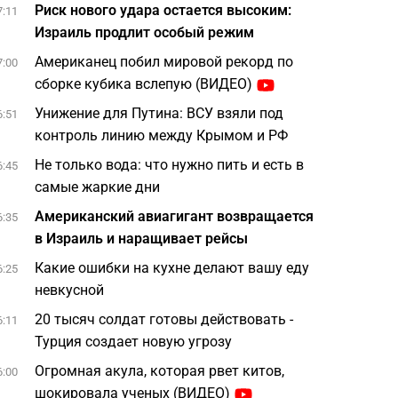
Риск нового удара остается высоким:
7:11
Израиль продлит особый режим
Американец побил мировой рекорд по
7:00
сборке кубика вслепую (ВИДЕО)
Унижение для Путина: ВСУ взяли под
6:51
контроль линию между Крымом и РФ
Не только вода: что нужно пить и есть в
6:45
самые жаркие дни
Американский авиагигант возвращается
6:35
в Израиль и наращивает рейсы
Какие ошибки на кухне делают вашу еду
6:25
невкусной
20 тысяч солдат готовы действовать -
6:11
Турция создает новую угрозу
Огромная акула, которая рвет китов,
6:00
шокировала ученых (ВИДЕО)