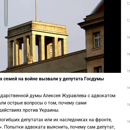
1
Play
1
1
1
Фото: Pixabay
1
х семей на войне вызвали у депутата Госдумы
1
ударственной думы Алексея Журавлева с адвокатом
и острые вопросы о том, почему сами
1
 действиях против Украины.
 погибших депутатах или их наследниках на фронте,
1
. Попытки адвоката выяснить, почему сам депутат,