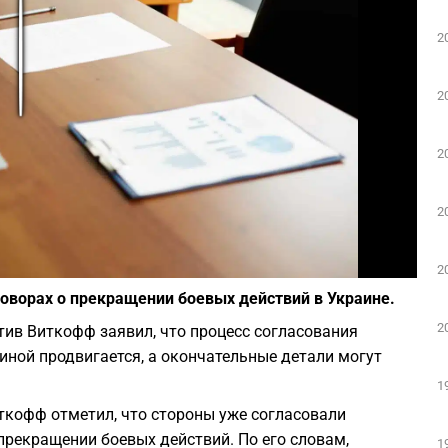
2
Play
2
2
2
Фото: depositphotos.com
2
говорах о прекращении боевых действий в Украине.
2
ив Виткофф заявил, что процесс согласования
иной продвигается, а окончательные детали могут
1
ткофф отметил, что стороны уже согласовали
рекращении боевых действий. По его словам,
1