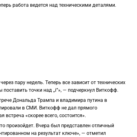
перь работа ведется над техническими деталями.
1
1
1
1
через пару недель. Теперь все зависит от технических
1
 поставить точки над „i“», — подчеркнул Виткофф.
трече Дональда Трампа и владимира путина в
1
улировали в СМИ. Виткофф не дал прямого
я встреча «скорее всего, состоится».
1
о это произойдет. Вчера был представлен отличный
ентированном на результат ключе», — отметил