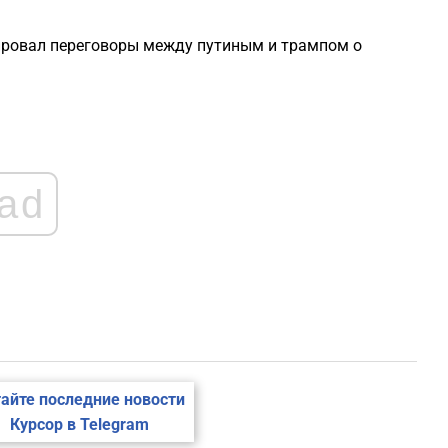
1
ировал переговоры между путиным и трампом о
1
1
1
ad
1
1
айте последние новости
Курсор в Telegram