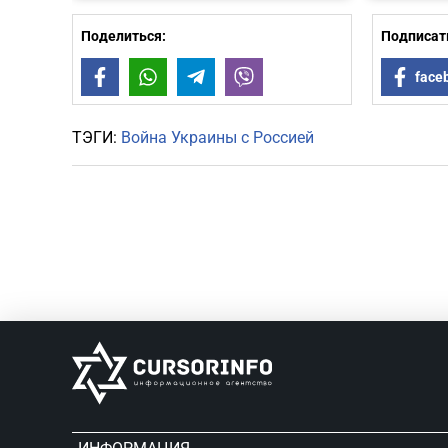
Поделиться:
Подписать
Facebook
WhatsApp
Telegram
Viber
face
ТЭГИ:
Война Украины с Россией