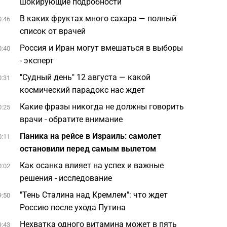
шокирующие подробности
В каких фруктах много сахара — полный
0:46
список от врачей
Россия и Иран могут вмешаться в выборы
0:40
- эксперт
"Судный день" 12 августа — какой
0:31
космический парадокс нас ждет
Какие фразы никогда не должны говорить
0:25
врачи - обратите внимание
Паника на рейсе в Израиль: самолет
0:11
остановили перед самым вылетом
Как осанка влияет на успех и важные
0:02
решения - исследование
"Тень Сталина над Кремлем": что ждет
9:50
Россию после ухода Путина
Нехватка одного витамина может в пять
9:43