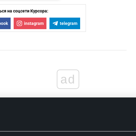
ся на соцсети Курсора:
book
instagram
telegram
ad