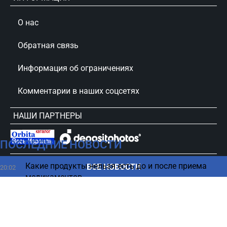
О нас
Обратная связь
Информация об ограничениях
Комментарии в наших соцсетях
НАШИ ПАРТНЕРЫ
ПОСЛЕДНИЕ НОВОСТИ
сursorinfo.co.il © Все права защищены
Какие продукты нельзя есть до и после приема
ВСЕ НОВОСТИ
20:02
медикаментов
В деле Эльдара Даяна всплыла странная деталь
19:51
Реформа автобусов и поездов в Израиле – к чему
19:46