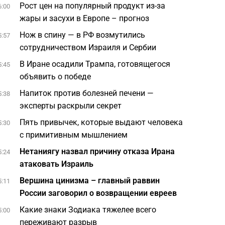
Рост цен на популярный продукт из-за
6:00
жары и засухи в Европе – прогноз
Нож в спину — в РФ возмутились
5:57
сотрудничеством Израиля и Сербии
В Иране осадили Трампа, готовящегося
5:45
объявить о победе
Напиток против болезней печени —
5:38
эксперты раскрыли секрет
Пять привычек, которые выдают человека
5:30
с примитивным мышлением
Нетаниягу назвал причину отказа Ирана
5:24
атаковать Израиль
Вершина цинизма – главный раввин
5:11
России заговорил о возвращении евреев
Какие знаки Зодиака тяжелее всего
5:00
переживают разрыв