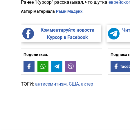
Ранее "Курсор" рассказывал, что шутка
еврейско
Автор материала
Рами Мадрих.
Комментируйте новости
Чит
Курсор в Facebook
Поделиться:
Подписать
Facebook
WhatsApp
Telegram
Viber
face
ТЭГИ:
антисемитизм
США
актер