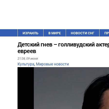
ИЗРАИЛЬ
В МИРЕ
НОВОСТИ СНГ
ПР
Детский гнев – голливудский акт
евреев
21:08,
09 июня
Культура
,
Мировые новости