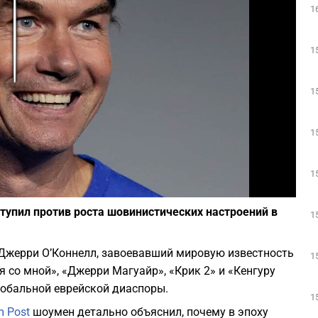
1
Play
1
1
1
1
Фото: Википедия
упил против роста шовинистических настроений в
1
Джерри О’Коннелл, завоевавший мировую известность
1
 со мной», «Джерри Магуайр», «Крик 2» и «Кенгуру
лобальной еврейской диаспоры.
1
m Post
шоумен детально объяснил, почему в эпоху