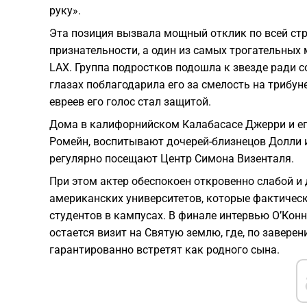
руку».
Эта позиция вызвала мощный отклик по всей стра
признательности, а один из самых трогательны
LAX. Группа подростков подошла к звезде ради с
глазах поблагодарила его за смелость на трибу
евреев его голос стал защитой.
Дома в калифорнийском Калабасасе Джерри и его
Ромейн, воспитывают дочерей-близнецов Долли и
регулярно посещают Центр Симона Визенталя.
При этом актер обеспокоен откровенно слабой и
американских университетов, которые фактическ
студентов в кампусах. В финале интервью О’Конн
остается визит на Святую землю, где, по завере
гарантированно встретят как родного сына.