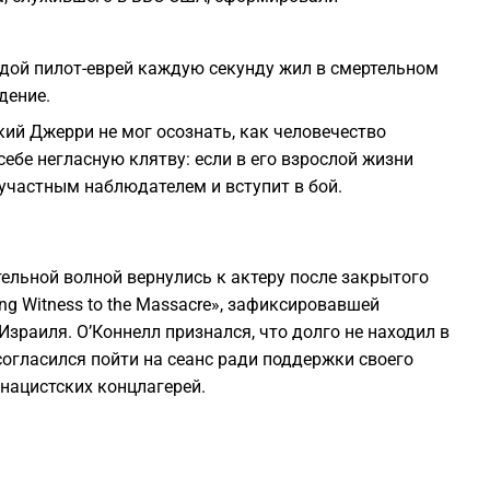
1
одой пилот-еврей каждую секунду жил в смертельном
1
дение.
кий Джерри не мог осознать, как человечество
1
ебе негласную клятву: если в его взрослой жизни
зучастным наблюдателем и вступит в бой.
1
1
ельной волной вернулись к актеру после закрытого
ng Witness to the Massacre», зафиксировавшей
1
Израиля. О’Коннелл признался, что долго не находил в
согласился пойти на сеанс ради поддержки своего
нацистских концлагерей.