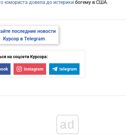
го юмориста довела до истерики
богему в США.
айте последние новости
Курсор в Telegram
ся на соцсети Курсора:
book
instagram
telegram
ad