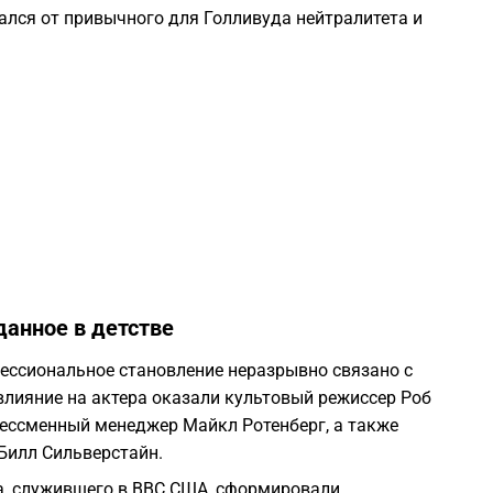
ался от привычного для Голливуда нейтралитета и
1
1
1
1
1
данное в детстве
1
фессиональное становление неразрывно связано с
влияние на актера оказали культовый режиссер Роб
бессменный менеджер Майкл Ротенберг, а также
1
Билл Сильверстайн.
, служившего в ВВС США, сформировали