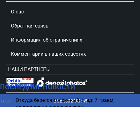
О нас
Обратная связь
Информация об ограничениях
Комментарии в наших соцсетях
НАШИ ПАРТНЕРЫ
ПОСЛЕДНИЕ НОВОСТИ
сursorinfo.co.il © Все права защищены
Откуда берется токсичный стыд: 7 травм,
ВСЕ НОВОСТИ
11:30
влияющих на взрослую жизнь
Паразит атакует — израильские врачи
11:22
предупреждают отдыхающих
Новый союз на Ближнем Востоке вызвал скепсис у
11:22