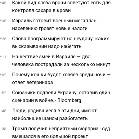
Какой вид хлеба врачи советуют есть для
2:45
контроля сахара в крови
Израиль готовит военный мегаплан:
2:35
населению грозят новые налоги
Слова программируют на неудачу: каких
2:25
высказываний надо избегать
Нашествие змей в Израиле — два
2:11
человека пострадали за несколько минут
Почему кошки будят хозяев среди ночи —
2:02
ответ ветеринара
Союзники подвели Украину, оставив один
1:52
сценарий в войне, - Bloomberg
Люди, родившиеся в эти дни, имеют
1:45
наибольшие шансы разбогатеть
Трамп получил неприятный сюрприз - суд
1:35
вмешался в его большой проект