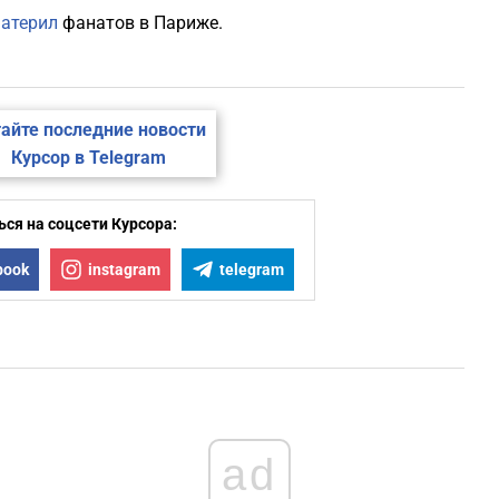
материл
фанатов в Париже.
айте последние новости
Курсор в Telegram
ся на соцсети Курсора:
book
instagram
telegram
ad