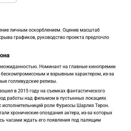
ение личным оскорблением. Оценив масштаб
 срыва графиков, руководство проекта предпочло
дона
 неожиданностью. Номинант на главные кинопремии
м бескомпромиссным и взрывным характером, из-за
ые голливудские релизы.
зошел в 2015 году на съемках фантастического
риод работы над фильмом в пустынных локациях
с исполнительницей роли Фуриосы Шарлиз Терон.
ли хронические опоздания актера, из-за которых
сь часами ждать его появления под палящим