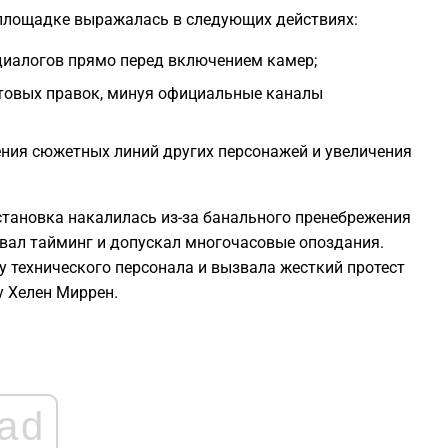
2
площадке выражалась в следующих действиях:
диалогов прямо перед включением камер;
2
стовых правок, минуя официальные каналы
2
ения сюжетных линий других персонажей и увеличения
2
становка накалилась из-за банального пренебрежения
1
вал тайминг и допускал многочасовые опоздания.
 технического персонала и вызвала жесткий протест
у Хелен Миррен.
1
1
ad