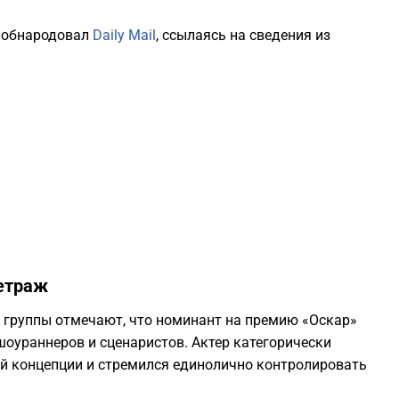
2
 обнародовал
Daily Mail
, ссылаясь на сведения из
2
2
2
2
метраж
2
группы отмечают, что номинант на премию «Оскар»
оураннеров и сценаристов. Актер категорически
2
й концепции и стремился единолично контролировать