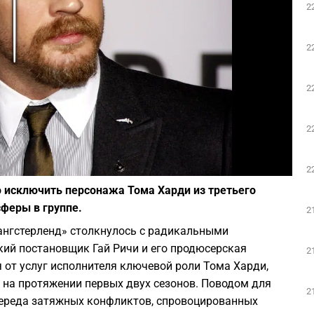
2
Play
2
2
2
Фото: depositphotos.com
2
 исключить персонажа Тома Харди из третьего
сферы в группе.
2
ангстерленд» столкнулось с радикальными
ий постановщик Гай Ричи и его продюсерская
2
от услуг исполнителя ключевой роли Тома Харди,
 на протяжении первых двух сезонов. Поводом для
2
череда затяжных конфликтов, спровоцированных