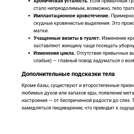
Хроническая усталость.
Если привычный гр
стало непреодолимым, возможно, тело трат
Имплантационное кровотечение.
Примерно 
скудные кровянистые выделения. Это проис
матки.
Учащенные визиты в туалет.
Изменение кро
заставляют женщину чаще посещать уборн
Изменения цикла.
Отсутствие привычных в
слабые) — главный повод задуматься о во
​Дополнительные подсказки тела
​Кроме базы, существуют и второстепенные приз
любимых духов или запахов еды, появление мета
настроения — от беспричинной радости до слез.
замедляться пищеварение, что приводит к ощущ