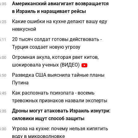
Американский авиагигант возвращается
6:35
в Израиль и наращивает рейсы
Какие ошибки на кухне делают вашу еду
6:25
невкусной
20 тысяч солдат готовы действовать -
6:11
Турция создает новую угрозу
Огромная акула, которая рвет китов,
6:00
шокировала ученых (ВИДЕО)
Разведка США выяснила тайные планы
5:50
Путина
Как распознать психопата - восемь
5:45
тревожных признаков назвали эксперты
Дроны могут атаковать Израиль изнутри:
5:35
силовики ищут способ защиты
Угроза на кухне: почему нельзя кипятить
5:30
воду в микроволновке