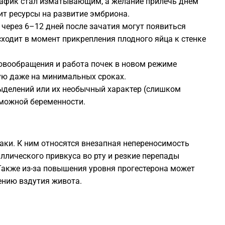
афик стал изматывающим, а желание прилечь днем
ит ресурсы на развитие эмбриона.
1
через 6–12 дней после зачатия могут появиться
ходит в момент прикрепления плодного яйца к стенке
1
вообращения и работа почек в новом режиме
ую даже на минимальных сроках.
1
ыделений или их необычный характер (слишком
зможной беременности.
1
1
наки. К ним относятся внезапная непереносимость
ллического привкуса во рту и резкие перепады
 Также из-за повышения уровня прогестерона может
ению вздутия живота.