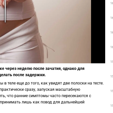
1
Play
1
1
1
Фото: depositphotos.com
1
же через неделю после зачатия, однако для
делать после задержки.
1
 теле еще до того, как увидят две полоски на тесте.
 практически сразу, запуская масштабную
1
ть, что ранние симптомы часто пересекаются с
спринимать лишь как повод для дальнейшей
1