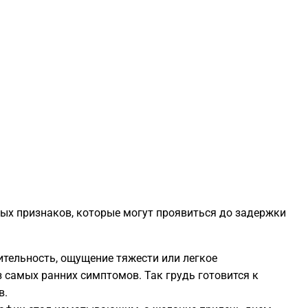
1
1
1
1
1
ых признаков, которые могут проявиться до задержки
1
тельность, ощущение тяжести или легкое
1
 самых ранних симптомов. Так грудь готовится к
в.
1