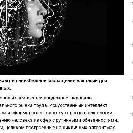
1
Play
1
1
1
Фото: Pixabay
1
вают на неизбежное сокращение вакансий для
нных.
1
топовых нейросетей продемонстрировало
льного рынка труда. Искусственный интеллект
сы и сформировал консенсус-прогноз: технологии
1
нению человека из сфер с рутинными обязанностями.
и, целиком построенные на цикличных алгоритмах,
1