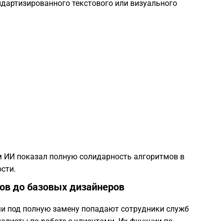
дартизированного текстового или визуального
1
1
1
1
1
 ИИ показал полную солидарность алгоритмов в
сти.
1
ров до базовых дизайнеров
1
ми под полную замену попадают сотрудники служб