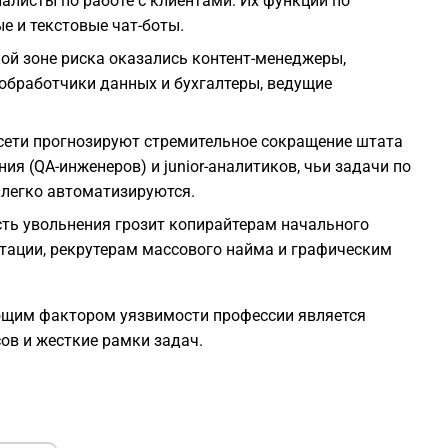
алисты по работе с клиентами. Их функции по
1
 и текстовые чат-боты.
ой зоне риска оказались контент-менеджеры,
1
обработчики данных и бухгалтеры, ведущие
1
осети прогнозируют стремительное сокращение штата
я (QA-инженеров) и junior-аналитиков, чьи задачи по
1
 легко автоматизируются.
ть увольнения грозит копирайтерам начального
1
тации, рекрутерам массового найма и графическим
1
щим фактором уязвимости профессии является
ов и жесткие рамки задач.