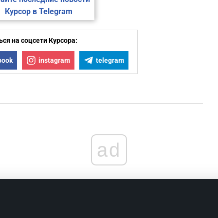
Курсор в Telegram
ся на соцсети Курсора:
book
instagram
telegram
ad