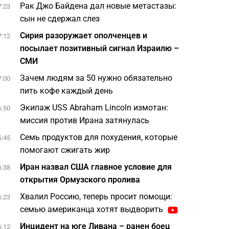
Рак Джо Байдена дал новые метастазы:
7:23
сын не сдержал слез
Сирия разоружает ополченцев и
7:12
посылает позитивный сигнал Израилю –
СМИ
Зачем людям за 50 нужно обязательно
7:00
пить кофе каждый день
Экипаж USS Abraham Lincoln измотан:
6:50
миссия против Ирана затянулась
Семь продуктов для похудения, которые
6:45
помогают сжигать жир
Иран назвал США главное условие для
6:38
открытия Ормузского пролива
Хвалил Россию, теперь просит помощи:
6:23
семью американца хотят выдворить
Инцидент на юге Ливана – ранен боец
6:12