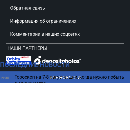
Обратная связь
Информация об ограничениях
Комментарии в наших соцсетях
НАШИ ПАРТНЕРЫ
ПОСЛЕДНИЕ НОВОСТИ
сursorinfo.co.il © Все права защищены
Гороскоп на 7-8 августа: дни, когда нужно побыть
ВСЕ НОВОСТИ
19:30
в одиночестве
Иран выдвигает новые условия для прохода
19:29
судов через Ормузский пролив
США вернули в строй гигантскую пушку: для чего
19:25
она нужна (ФОТО)