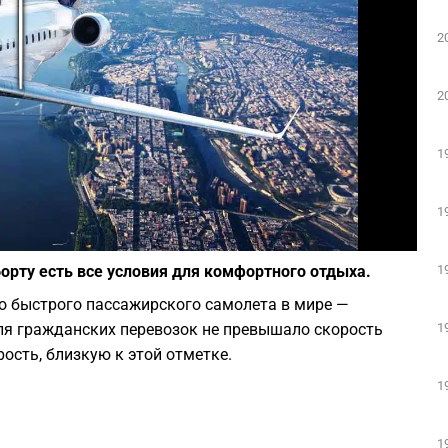
Play
2
2
1
1
Фото: depositphotos.com
1
борту есть все условия для комфортного отдыха.
о быстрого пассажирского самолета в мире —
1
для гражданских перевозок не превышало скорость
ость, близкую к этой отметке.
1
1