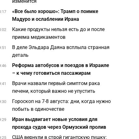
изменится
«Все было хорошо»: Трамп о поимке
0:17
Мадуро и ослаблении Ирана
Какие продукты нельзя есть до и после
0:02
приема медикаментов
В деле Эльдара Даяна всплыла странная
9:51
деталь
Реформа автобусов и поездов в Израиле
9:46
– к чему готовиться пассажирам
Врачи назвали первый симптом рака
9:41
печени, который важно не упустить
Гороскоп на 7-8 августа: дни, когда нужно
9:30
побыть в одиночестве
Иран выдвигает новые условия для
9:29
прохода судов через Ормузский пролив
США вернули в строй гигантскую пушку:
9:25