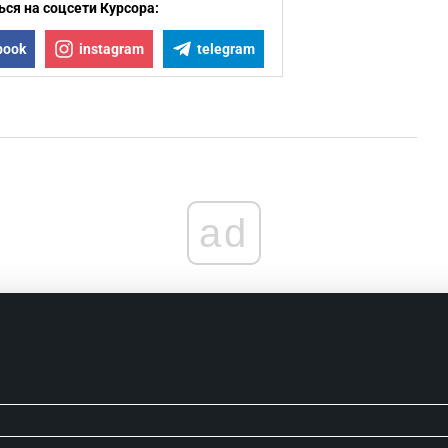
ся на соцсети Курсора:
book
instagram
telegram
ad