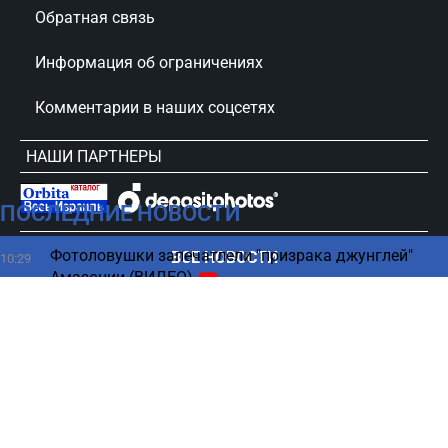
Обратная связь
Информация об ограничениях
Комментарии в наших соцсетях
НАШИ ПАРТНЕРЫ
ПОСЛЕДНИЕ НОВОСТИ
сursorinfo.co.il © Все права защищены
Фотоловушки запечатлели "призрака джунглей"
ВСЕ НОВОСТИ
10:29
Амазонии (ВИДЕО)
Королева сплетен – как пенсионерка
10:13
зарабатывает на изменах (ВИДЕО)
Выборы 2026 — нумерология оценила шансы
10:06
Нетаниягу
Ошибка путешественников: почему важно не
10:00