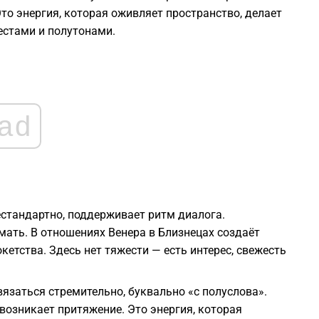
2
то энергия, которая оживляет пространство, делает
естами и полутонами.
2
2
ad
2
2
нестандартно, поддерживает ритм диалога.
1
умать. В отношениях Венера в Близнецах создаёт
кетства. Здесь нет тяжести — есть интерес, свежесть
1
язаться стремительно, буквально «с полуслова».
возникает притяжение. Это энергия, которая