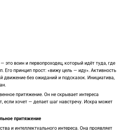
2
2
2
— это воин и первопроходец, который идёт туда, где
2
п. Его принцип прост: «вижу цель — иду». Активность
й движение без ожиданий и подсказок. Инициатива,
2
ан.
венное притяжение. Он не скрывает интереса
2
т, если хочет — делает шаг навстречу. Искра может
2
уальное притяжение
ства и интеллектуального интереса. Она проявляет