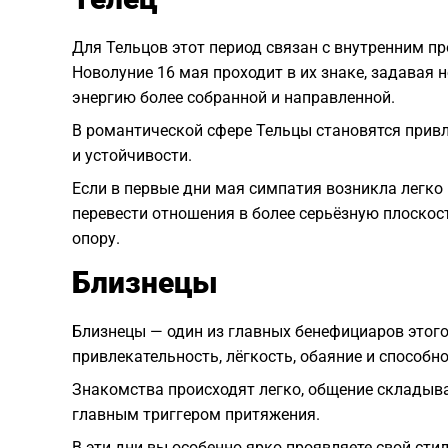
Для Тельцов этот период связан с внутренним п
Новолуние 16 мая проходит в их знаке, задавая н
энергию более собранной и направленной.
В романтической сфере Тельцы становятся прив
и устойчивости.
Если в первые дни мая симпатия возникла легко 
перевести отношения в более серьёзную плоскост
опору.
Близнецы
Близнецы — один из главных бенефициаров этого 
привлекательность, лёгкость, обаяние и способн
Знакомства происходят легко, общение складыва
главным триггером притяжения.
В эти дни вы особенно ярко проявляете свой стил