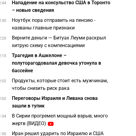
Нападение на консульство США в Торонто
2:44
– новые сведения
Ноутбук пора отправить на пенсию -
2:30
названы главные признаки
Верните деньги — Битуах Леуми раскрыл
2:23
хитрую схему с компенсациями
Трагедия в Ашкелоне –
2:15
полуторагодовалая девочка утонула в
бассейне
Продукты, которые стоит есть мужчинам,
2:02
чтобы снизить риск рака
Переговоры Израиля и Ливана снова
2:02
зашли в тупик
В Сирии прогремел мощный взрыв, много
1:54
жертв (ВИДЕО)
Иран решил ударить по Израилю и США
1:50