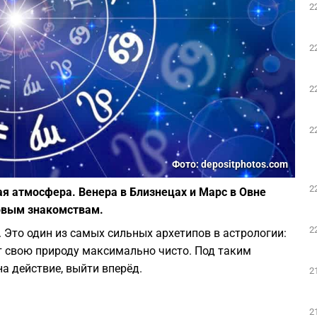
2
2
2
2
Фото: depositphotos.com
2
я атмосфера. Венера в Близнецах и Марс в Овне
новым знакомствам.
2
. Это один из самых сильных архетипов в астрологии:
т свою природу максимально чисто. Под таким
а действие, выйти вперёд.
2
2