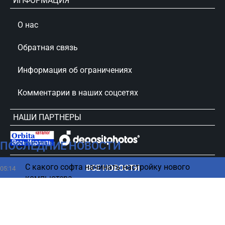
ИНФОРМАЦИЯ
О нас
Обратная связь
Информация об ограничениях
Комментарии в наших соцсетях
НАШИ ПАРТНЕРЫ
ПОСЛЕДНИЕ НОВОСТИ
сursorinfo.co.il © Все права защищены
С какого софта начинать настройку нового
ВСЕ НОВОСТИ
05:14
компьютера
Ученые заглянули внутрь морской рептилии
04:27
возрастом 245 млн лет