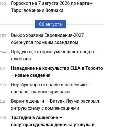
Гороскоп на 7 августа 2026 по картам
0:20
Таро: все знаки Зодиака
06 августа
Выбор хозяина Евровидения-2027
2:50
обернулся громким скандалом
Продукты, которые уменьшают вред от
2:44
алкоголя
Нападение на консульство США в Торонто
2:44
– новые сведения
Ноутбук пора отправить на пенсию -
2:30
названы главные признаки
Верните деньги — Битуах Леуми раскрыл
2:23
хитрую схему с компенсациями
Трагедия в Ашкелоне –
2:15
полуторагодовалая девочка утонула в