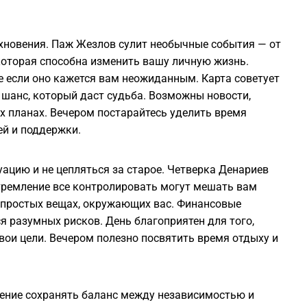
2
охновения. Паж Жезлов сулит необычные события — от
 которая способна изменить вашу личную жизнь.
2
 если оно кажется вам неожиданным. Карта советует
 шанс, который даст судьба. Возможны новости,
х планах. Вечером постарайтесь уделить время
2
ей и поддержки.
2
ацию и не цепляться за старое. Четверка Денариев
стремление все контролировать могут мешать вам
2
в простых вещах, окружающих вас. Финансовые
я разумных рисков. День благоприятен для того,
2
вои цели. Вечером полезно посвятить время отдыху и
2
мение сохранять баланс между независимостью и