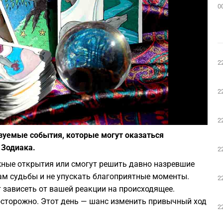
0
2
2
Фото: depositphotos.com
2
азуемые события, которые могут оказаться
 Зодиака.
2
жные открытия или смогут решить давно назревшие
ам судьбы и не упускать благоприятные моменты.
2
 зависеть от вашей реакции на происходящее.
 осторожно. Этот день — шанс изменить привычный ход
2