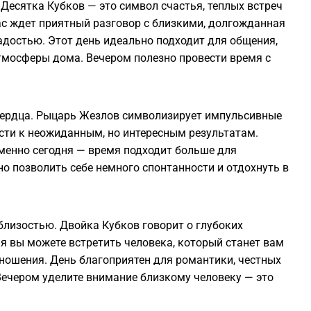
Десятка Кубков — это символ счастья, теплых встреч
ас ждет приятный разговор с близкими, долгожданная
адостью. Этот день идеально подходит для общения,
тмосферы дома. Вечером полезно провести время с
сердца. Рыцарь Жезлов символизирует импульсивные
сти к неожиданным, но интересным результатам.
менно сегодня — время подходит больше для
о позволить себе немного спонтанности и отдохнуть в
близостью. Двойка Кубков говорит о глубоких
ня вы можете встретить человека, который станет вам
тношения. День благоприятен для романтики, честных
Вечером уделите внимание близкому человеку — это