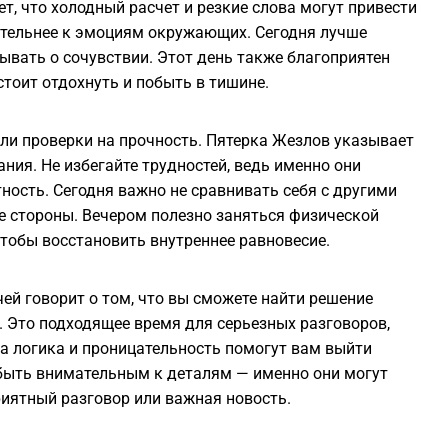
, что холодный расчет и резкие слова могут привести
2
ательнее к эмоциям окружающих. Сегодня лучше
бывать о сочувствии. Этот день также благоприятен
2
тоит отдохнуть и побыть в тишине.
2
или проверки на прочность. Пятерка Жезлов указывает
ния. Не избегайте трудностей, ведь именно они
2
ность. Сегодня важно не сравнивать себя с другими
 стороны. Вечером полезно заняться физической
чтобы восстановить внутреннее равновесие.
2
чей говорит о том, что вы сможете найти решение
2
. Это подходящее время для серьезных разговоров,
а логика и проницательность помогут вам выйти
2
 быть внимательным к деталям — именно они могут
риятный разговор или важная новость.