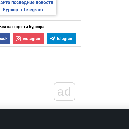
айте последние новости
Курсор в Telegram
ся на соцсети Курсора:
book
instagram
telegram
ad