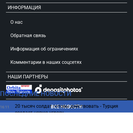
ИНФОРМАЦИЯ
О нас
Обратная связь
Информация об ограничениях
Комментарии в наших соцсетях
НАШИ ПАРТНЕРЫ
ПОСЛЕДНИЕ НОВОСТИ
сursorinfo.co.il © Все права защищены
20 тысяч солдат готовы действовать - Турция
ВСЕ НОВОСТИ
16:11
создает новую угрозу
Огромная акула, которая рвет китов, шокировала
16:00
ученых (ВИДЕО)