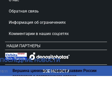
Обратная связь
Информация об ограничениях
Комментарии в наших соцсетях
НАШИ ПАРТНЕРЫ
ПОСЛЕДНИЕ НОВОСТИ
сursorinfo.co.il © Все права защищены
Вершина цинизма – главный раввин России
ВСЕ НОВОСТИ
15:11
заговорил о возвращении евреев
Какие знаки Зодиака тяжелее всего переживают
15:00
разрыв
Военная застряла в багажнике автобуса в Тверии
14:50
Трамп ищет выход — возможна ли победа без