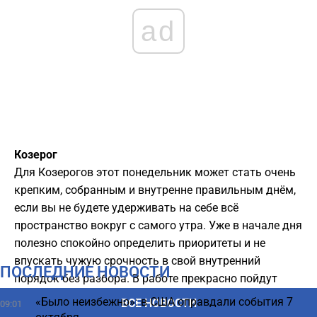
ad
Козерог
Для Козерогов этот понедельник может стать очень
крепким, собранным и внутренне правильным днём,
если вы не будете удерживать на себе всё
пространство вокруг с самого утра. Уже в начале дня
полезно спокойно определить приоритеты и не
впускать чужую срочность в свой внутренний
ПОСЛЕДНИЕ НОВОСТИ
порядок без разбора. В работе прекрасно пойдут
расчёты, документы, системные решения, сроки и все
«Было неизбежно»: в США оправдали события 7
ВСЕ НОВОСТИ
09:01
процессы, где нужны логика, последовательность и