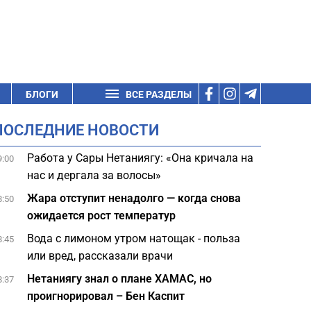
БЛОГИ
ВСЕ РАЗДЕЛЫ
ПОСЛЕДНИЕ НОВОСТИ
Работа у Сары Нетаниягу: «Она кричала на
9:00
нас и дергала за волосы»
Жара отступит ненадолго — когда снова
8:50
ожидается рост температур
Вода с лимоном утром натощак - польза
8:45
или вред, рассказали врачи
Нетаниягу знал о плане ХАМАС, но
8:37
проигнорировал – Бен Каспит