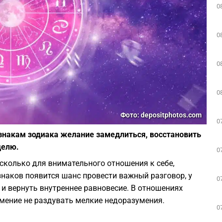
0
0
0
0
Фото: depositphotos.com
0
знакам зодиака желание замедлиться, восстановить
делю.
0
 сколько для внимательного отношения к себе,
наков появится шанс провести важный разговор, у
0
и вернуть внутреннее равновесие. В отношениях
умение не раздувать мелкие недоразумения.
0