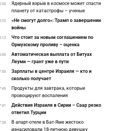
Ядерный взрыв в космосе может спасти
8:30
планету от катастрофы – ученые
«Не смогут долго»: Трамп о завершении
8:22
войны
Что стоит за новым соглашением по
8:12
Ормузскому проливу – оценка
Автоматическая выплата от Битуах
8:00
Леуми — грант уже в пути
Зарплаты в центре Израиля — кто и
7:50
сколько получает
Продукты для завтрака, которые
7:45
провоцируют воспаления
Действия Израиля в Сирии – Саар резко
7:41
ответил Турции
В апарт-отеле в Бат-Яме жестоко
7:28
изнасиловали 18-летнюю девушку