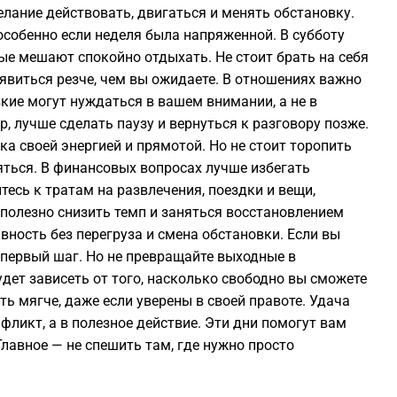
лание действовать, двигаться и менять обстановку.
0
особенно если неделя была напряженной. В субботу
ые мешают спокойно отдыхать. Не стоит брать на себя
0
явиться резче, чем вы ожидаете. В отношениях важно
кие могут нуждаться в вашем внимании, а не в
, лучше сделать паузу и вернуться к разговору позже.
0
а своей энергией и прямотой. Но не стоит торопить
яться. В финансовых вопросах лучше избегать
0
есь к тратам на развлечения, поездки и вещи,
 полезно снизить темп и заняться восстановлением
0
вность без перегруза и смена обстановки. Если вы
первый шаг. Но не превращайте выходные в
дет зависеть от того, насколько свободно вы сможете
0
ь мягче, даже если уверены в своей правоте. Удача
фликт, а в полезное действие. Эти дни помогут вам
0
лавное — не спешить там, где нужно просто
0