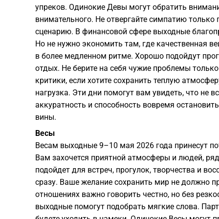
упреков. Одинокие Девы могут обратить внимани
внимательного. Не отвергайте симпатию только п
сценарию. В финансовой сфере выходные благоп
Но не нужно экономить там, где качественная в
в более медленном ритме. Хорошо подойдут прогул
отдых. Не берите на себя чужие проблемы только 
критики, если хотите сохранить теплую атмосфер
нагрузка. Эти дни помогут вам увидеть, что не в
аккуратность и способность вовремя остановитьс
вины.
Весы
Весам выходные 9–10 мая 2026 года принесут по
Вам захочется приятной атмосферы и людей, ря
подойдет для встреч, прогулок, творчества и во
сразу. Ваше желание сохранить мир не должно пр
отношениях важно говорить честно, но без резкос
выходные помогут подобрать мягкие слова. Парт
будете уходить в намеки. Одинокие Весы могут 