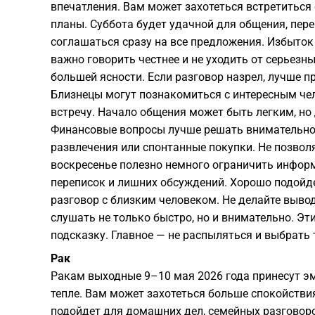
впечатления. Вам может захотеться встретиться 
планы. Суббота будет удачной для общения, переп
соглашаться сразу на все предложения. Избыток
важно говорить честнее и не уходить от серьезн
большей ясности. Если разговор назрел, лучше п
Близнецы могут познакомиться с интересным чел
встречу. Начало общения может быть легким, но 
Финансовые вопросы лучше решать внимательно.
развлечения или спонтанные покупки. Не позвол
воскресенье полезно немного ограничить информ
переписок и лишних обсуждений. Хорошо подойдет
разговор с близким человеком. Не делайте выво
слушать не только быстро, но и внимательно. Э
подсказку. Главное — не распыляться и выбрать 
Рак
Ракам выходные 9–10 мая 2026 года принесут э
тепле. Вам может захотеться больше спокойствия
подойдет для домашних дел, семейных разговоров