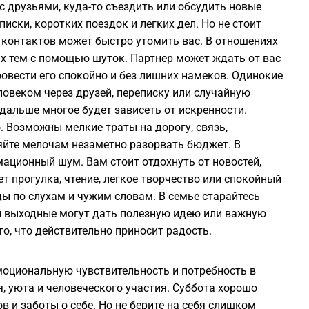
с друзьями, куда-то съездить или обсудить новые
иски, коротких поездок и легких дел. Но не стоит
 контактов может быстро утомить вас. В отношениях
ых тем с помощью шуток. Партнер может ждать от вас
ровести его спокойно и без лишних намеков. Одинокие
овеком через друзей, переписку или случайную
дальше многое будет зависеть от искренности.
 Возможны мелкие траты на дорогу, связь,
яйте мелочам незаметно разорвать бюджет. В
ационный шум. Вам стоит отдохнуть от новостей,
 прогулка, чтение, легкое творчество или спокойный
ды по слухам и чужим словам. В семье старайтесь
ти выходные могут дать полезную идею или важную
то, что действительно приносит радость.
моциональную чувствительность и потребность в
, уюта и человеческого участия. Суббота хорошо
 и заботы о себе. Но не берите на себя слишком