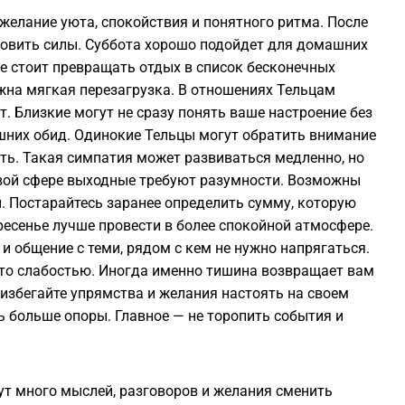
желание уюта, спокойствия и понятного ритма. После
0
овить силы. Суббота хорошо подойдет для домашних
не стоит превращать отдых в список бесконечных
ужна мягкая перезагрузка. В отношениях Тельцам
т. Близкие могут не сразу понять ваше настроение без
шних обид. Одинокие Тельцы могут обратить внимание
2
сть. Такая симпатия может развиваться медленно, но
овой сфере выходные требуют разумности. Возможны
2
и. Постарайтесь заранее определить сумму, которую
есенье лучше провести в более спокойной атмосфере.
 и общение с теми, рядом с кем не нужно напрягаться.
2
 это слабостью. Иногда именно тишина возвращает вам
избегайте упрямства и желания настоять на своем
2
ь больше опоры. Главное — не торопить события и
ут много мыслей, разговоров и желания сменить