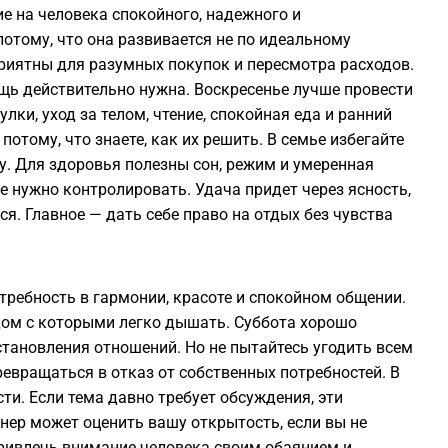
е на человека спокойного, надежного и
отому, что она развивается не по идеальному
риятны для разумных покупок и пересмотра расходов.
ещь действительно нужна. Воскресенье лучше провести
ки, уход за телом, чтение, спокойная еда и ранний
потому, что знаете, как их решить. В семье избегайте
у. Для здоровья полезны сон, режим и умеренная
се нужно контролировать. Удача придет через ясность,
я. Главное — дать себе право на отдых без чувства
требность в гармонии, красоте и спокойном общении.
дом с которыми легко дышать. Суббота хорошо
сстановления отношений. Но не пытайтесь угодить всем
евращаться в отказ от собственных потребностей. В
ти. Если тема давно требует обсуждения, эти
нер может оценить вашу открытость, если вы не
привлечь внимание человека своим обаянием и