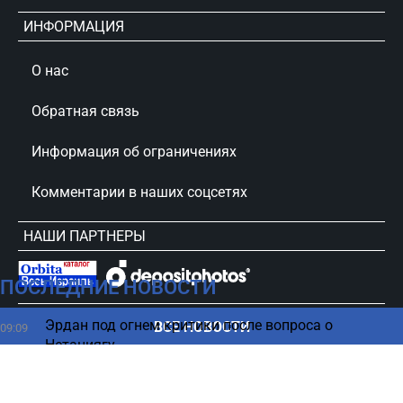
ИНФОРМАЦИЯ
О нас
Обратная связь
Информация об ограничениях
Комментарии в наших соцсетях
НАШИ ПАРТНЕРЫ
ПОСЛЕДНИЕ НОВОСТИ
сursorinfo.co.il © Все права защищены
Эрдан под огнем критики после вопроса о
ВСЕ НОВОСТИ
09:09
Нетаниягу
«Было неизбежно»: в США оправдали события 7
09:01
октября