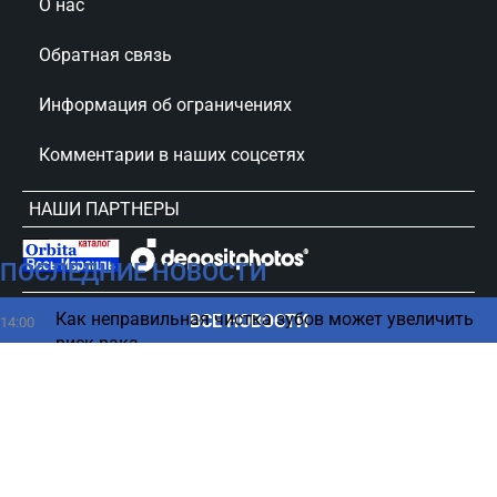
О нас
Обратная связь
Информация об ограничениях
Комментарии в наших соцсетях
НАШИ ПАРТНЕРЫ
ПОСЛЕДНИЕ НОВОСТИ
сursorinfo.co.il © Все права защищены
Как неправильная чистка зубов может увеличить
ВСЕ НОВОСТИ
14:00
риск рака
Вместо Ирана: Анкара берет под контроль
13:52
восстановление Сирии
Как хранить продукты в холодильнике, чтобы
13:45
дольше не портились