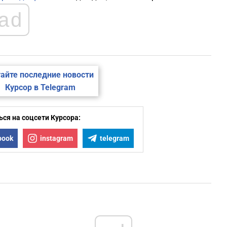
ad
айте последние новости
Курсор в Telegram
ся на соцсети Курсора:
book
instagram
telegram