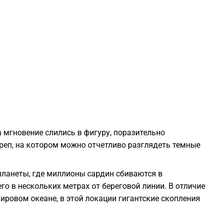
2
2
2
2
мгновение слились в фигуру, поразительно
2
п, на котором можно отчетливо разглядеть темные
1
 планеты, где миллионы сардин сбиваются в
о в нескольких метрах от береговой линии. В отличие
ировом океане, в этой локации гигантские скопления
1