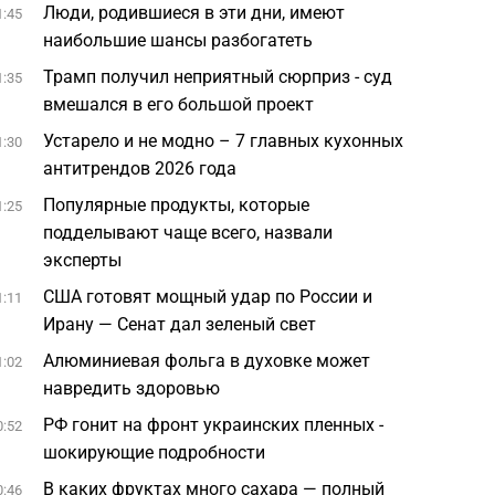
Люди, родившиеся в эти дни, имеют
1:45
наибольшие шансы разбогатеть
Трамп получил неприятный сюрприз - суд
1:35
вмешался в его большой проект
Устарело и не модно – 7 главных кухонных
1:30
антитрендов 2026 года
Популярные продукты, которые
1:25
подделывают чаще всего, назвали
эксперты
США готовят мощный удар по России и
1:11
Ирану — Сенат дал зеленый свет
Алюминиевая фольга в духовке может
1:02
навредить здоровью
РФ гонит на фронт украинских пленных -
0:52
шокирующие подробности
В каких фруктах много сахара — полный
0:46