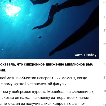
2
2
2
2
Фото: Pixabay
2
доказала, что синхронное движение миллионов рыб
зии.
2
 поймать в объектив невероятный момент, когда
о форму жуткой человеческой фигуры.
2
гом у побережья курорта Моалбоал на Филиппинах,
, когда он нажал на кнопку затвора, косяк начал
а чего один из получившихся кадров вышел по-
2