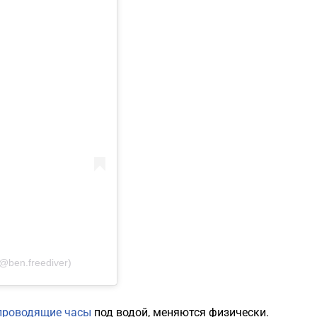
@ben.freediver)
проводящие часы
под водой, меняются физически.