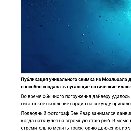
Публикация уникального снимка из Моалбоала 
способно создавать пугающие оптические иллю
Во время обычного погружения дайверу удалось
гигантское скопление сардин на секунду принял
Подводный фотограф Бен Явар занимался дайвин
когда наткнулся на огромную стаю рыб. В момент
стремительно менять траекторию движения, из-з