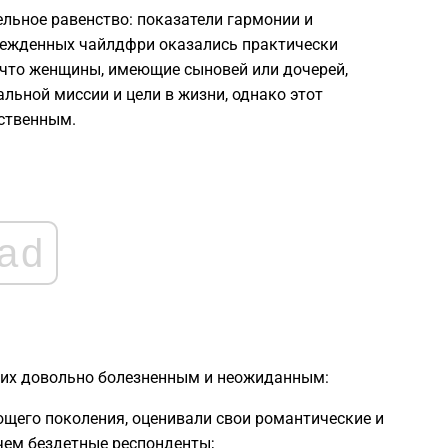
2
льное равенство: показатели гармонии и
убежденных чайлдфри оказались практически
2
 что женщины, имеющие сыновей или дочерей,
льной миссии и цели в жизни, однако этот
ественным.
2
2
ad
2
2
гих довольно болезненным и неожиданным:
1
щего поколения, оценивали свои романтические и
чем бездетные респонденты;