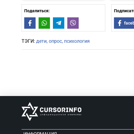
Поделиться:
Подписать
Facebook
WhatsApp
Telegram
Viber
face
ТЭГИ:
дети
опрос
психология