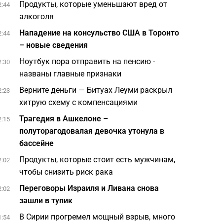
Продукты, которые уменьшают вред от
2:44
алкоголя
Нападение на консульство США в Торонто
2:44
– новые сведения
Ноутбук пора отправить на пенсию -
2:30
названы главные признаки
Верните деньги — Битуах Леуми раскрыл
2:23
хитрую схему с компенсациями
Трагедия в Ашкелоне –
2:15
полуторагодовалая девочка утонула в
бассейне
Продукты, которые стоит есть мужчинам,
2:02
чтобы снизить риск рака
Переговоры Израиля и Ливана снова
2:02
зашли в тупик
В Сирии прогремел мощный взрыв, много
1:54