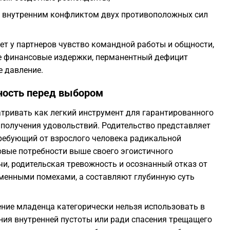
м внутренним конфликтом двух противоположных сил
ет у партнеров чувство командной работы и общности,
ые финансовые издержки, перманентный дефицит
е давление.
нность перед выбором
тривать как легкий инструмент для гарантированного
 получения удовольствий. Родительство представляет
ребующий от взрослого человека радикальной
зовые потребности выше своего эгоистичного
чи, родительская тревожность и осознанный отказ от
менными помехами, а составляют глубинную суть
ние младенца категорически нельзя использовать в
ния внутренней пустоты или ради спасения трещащего