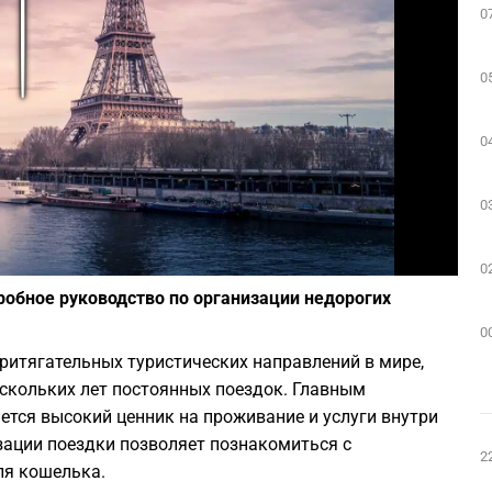
0
Play
0
0
0
Фото: Unsplash
0
обное руководство по организации недорогих
0
притягательных туристических направлений в мире,
ескольких лет постоянных поездок. Главным
ется высокий ценник на проживание и услуги внутри
изации поездки позволяет познакомиться с
2
ля кошелька.