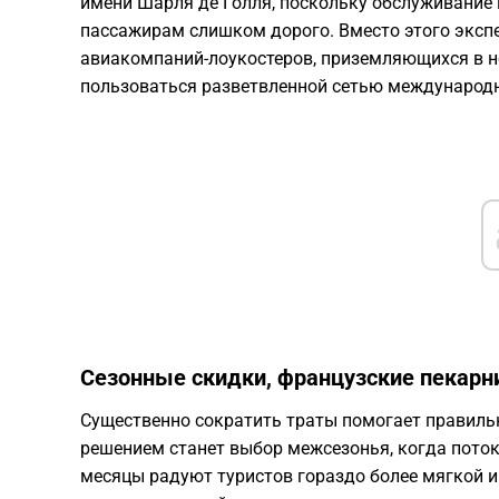
имени Шарля де Голля, поскольку обслуживание 
пассажирам слишком дорого. Вместо этого эксп
авиакомпаний-лоукостеров, приземляющихся в н
пользоваться разветвленной сетью международ
Сезонные скидки, французские пекарни
Существенно сократить траты помогает правил
решением станет выбор межсезонья, когда поток
месяцы радуют туристов гораздо более мягкой и