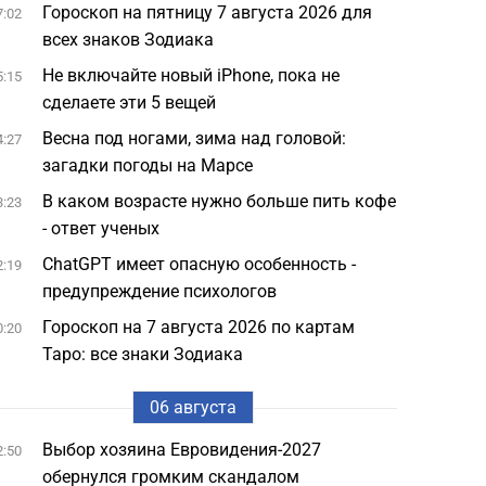
Гороскоп на пятницу 7 августа 2026 для
7:02
всех знаков Зодиака
Не включайте новый iPhone, пока не
5:15
сделаете эти 5 вещей
Весна под ногами, зима над головой:
4:27
загадки погоды на Марсе
В каком возрасте нужно больше пить кофе
3:23
- ответ ученых
ChatGPT имеет опасную особенность -
2:19
предупреждение психологов
Гороскоп на 7 августа 2026 по картам
0:20
Таро: все знаки Зодиака
06 августа
Выбор хозяина Евровидения-2027
2:50
обернулся громким скандалом