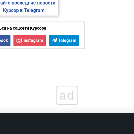
айте последние новости
Курсор в Telegram
ся на соцсети Курсора:
book
instagram
telegram
ad