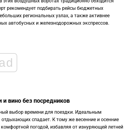
в этих воздушных воротах традиционно обходится
2
ерт рекомендует подбирать рейсы бюджетных
ебольших региональных узлах, а также активнее
2
ных автобусных и железнодорожных экспрессов.
2
2
ad
2
2
 и вино без посредников
2
ьный выбор времени для поездки. Идеальным
 отдыхающих спадает. К тому же весенние и осенние
 комфортной погодой, избавляя от изнуряющей летней