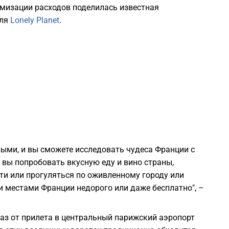
мизации расходов поделилась известная
2
для
Lonely Planet
.
2
2
2
2
выми, и вы сможете исследовать чудеса Франции с
 вы попробовать вкусную еду и вино страны,
2
ти или прогуляться по оживленному городу или
 местами Франции недорого или даже бесплатно", –
2
аз от прилета в центральный парижский аэропорт