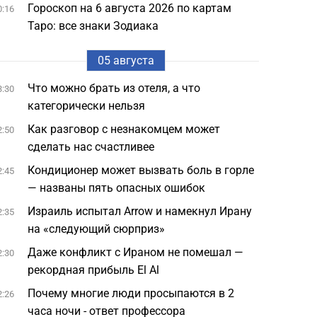
Гороскоп на 6 августа 2026 по картам
0:16
Таро: все знаки Зодиака
05 августа
Что можно брать из отеля, а что
3:30
категорически нельзя
Как разговор с незнакомцем может
2:50
сделать нас счастливее
Кондиционер может вызвать боль в горле
2:45
— названы пять опасных ошибок
Израиль испытал Arrow и намекнул Ирану
2:35
на «следующий сюрприз»
Даже конфликт с Ираном не помешал —
2:30
рекордная прибыль El Al
Почему многие люди просыпаются в 2
2:26
часа ночи - ответ профессора