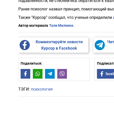
подавленности, не стесняйтесь обратиться к кв
Ранее психолог назвал принцип, помогающий вы
Также "Курсор" сообщал, что ученые определили
Автор материала
Тали Малкина.
Комментируйте новости
Чит
Курсор в Facebook
Поделиться:
Подписать
Facebook
WhatsApp
Telegram
Viber
face
ТЭГИ:
психология