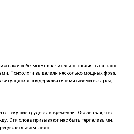
2
2
2
2
им сами себе, могут значительно повлиять на наше
ами. Психологи выделили несколько мощных фраз,
2
 ситуациях и поддерживать позитивный настрой,
2
2
 что текущие трудности временны. Осознавая, что
ду. Эти слова призывают нас быть терпеливыми,
преодолеть испытания.
2