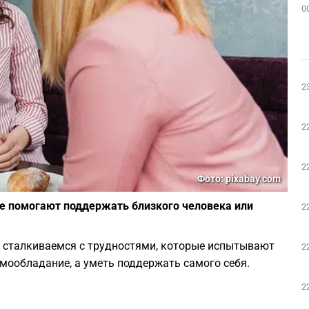
0
2
2
2
Фото: pixabay.com
ле помогают поддержать близкого человека или
2
о сталкиваемся с трудностями, которые испытывают
2
амообладание, а уметь поддержать самого себя.
2