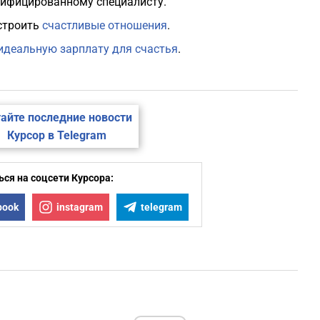
алифицированному специалисту.
строить
счастливые отношения
.
идеальную зарплату для счастья
.
айте последние новости
Курсор в Telegram
ся на соцсети Курсора:
book
instagram
telegram