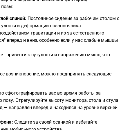
 позы:
лой спиной:
Постоянное сидение за рабочим столом с
1
тулости и деформации позвоночника.
оздействием гравитации и из-за естественного
1
я" вперед и вниз, особенно если у нас слабые мышцы
ет привести к сутулости и напряжению мышц, что
1
1
 ее возникновение, можно предпринять следующие
1
то сфотографировать вас во время работы за
позу. Отрегулируйте высоту монитора, стола и стула
1
яд — направлен вперед и находился на уровне верхней
тфона:
Следите за своей осанкой и избегайте
1
нии мобильного устройства.