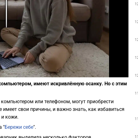
1
Play
1
1
1
Фото: Pixabay
1
компьютером, имеют искривлённую осанку. Но с этим
1
а компьютером или телефоном, могут приобрести
 имеет свои причины, и важно знать, как избавиться
 и кожи.
1
 "
Бережи себе
".
1
оварчик выделила несколько факторов,