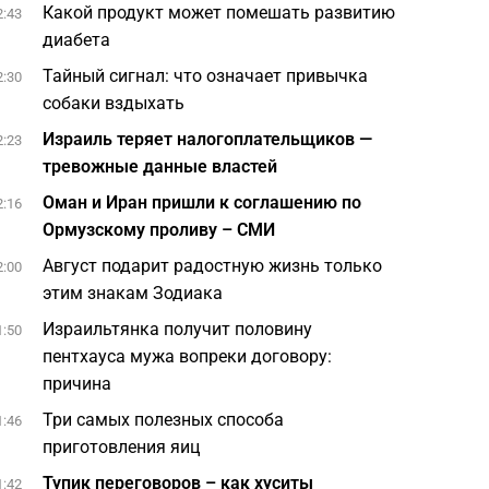
Какой продукт может помешать развитию
2:43
диабета
Тайный сигнал: что означает привычка
2:30
собаки вздыхать
Израиль теряет налогоплательщиков —
2:23
тревожные данные властей
Оман и Иран пришли к соглашению по
2:16
Ормузскому проливу – СМИ
Август подарит радостную жизнь только
2:00
этим знакам Зодиака
Израильтянка получит половину
1:50
пентхауса мужа вопреки договору:
причина
Три самых полезных способа
1:46
приготовления яиц
Тупик переговоров – как хуситы
1:42