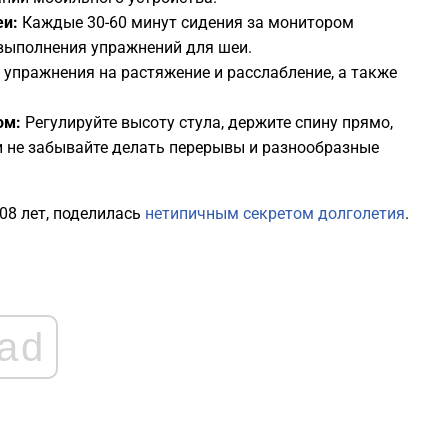
еи:
Каждые 30-60 минут сидения за монитором
1
выполнения упражнений для шеи.
 упражнения на растяжение и расслабление, а также
1
ом:
Регулируйте высоту стула, держите спину прямо,
 и не забывайте делать перерывы и разнообразные
1
1
08 лет, поделилась
нетипичным секретом долголетия
.
0
0
ad