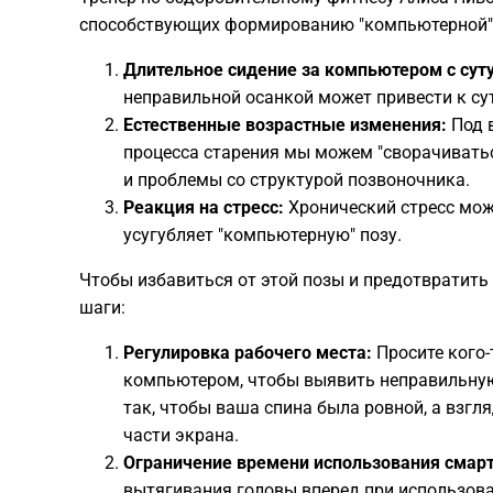
способствующих формированию "компьютерной"
Длительное сидение за компьютером с суту
неправильной осанкой может привести к су
Естественные возрастные изменения:
Под в
процесса старения мы можем "сворачиватьс
и проблемы со структурой позвоночника.
Реакция на стресс:
Хронический стресс мож
усугубляет "компьютерную" позу.
Чтобы избавиться от этой позы и предотвратить
шаги:
Регулировка рабочего места:
Просите кого-
компьютером, чтобы выявить неправильную 
так, чтобы ваша спина была ровной, а взгл
части экрана.
Ограничение времени использования смар
вытягивания головы вперед при использова