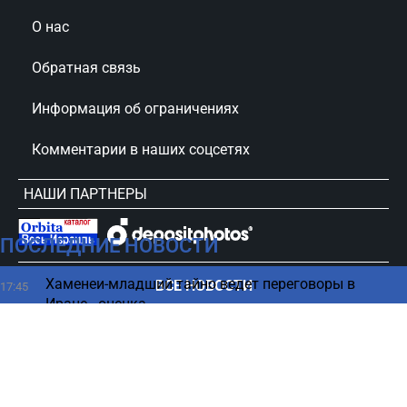
О нас
Обратная связь
Информация об ограничениях
Комментарии в наших соцсетях
НАШИ ПАРТНЕРЫ
ПОСЛЕДНИЕ НОВОСТИ
сursorinfo.co.il © Все права защищены
Хаменеи-младший тайно ведет переговоры в
ВСЕ НОВОСТИ
17:45
Иране - оценка
Хуситы принудительно выселяют жителей
17:44
деревень в Йемене
USB-C заменит несколько устройств — функции, о
17:30