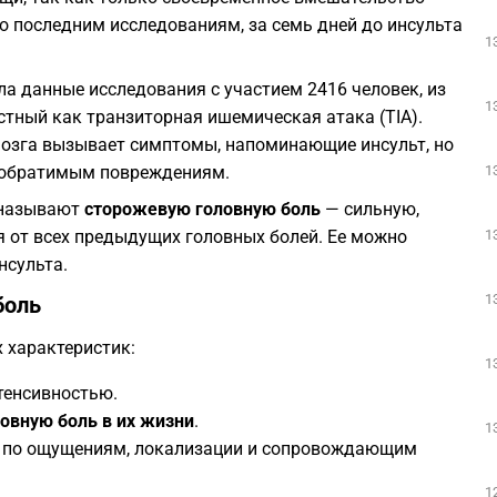
 последним исследованиям, за семь дней до инсульта
1
а данные исследования с участием 2416 человек, из
1
стный как транзиторная ишемическая атака (TIA).
озга вызывает симптомы, напоминающие инсульт, но
1
необратимым повреждениям.
 называют
сторожевую головную боль
— сильную,
1
от всех предыдущих головных болей. Ее можно
нсульта.
1
боль
 характеристик:
1
тенсивностью.
овную боль в их жизни
.
1
й по ощущениям, локализации и сопровождающим
1