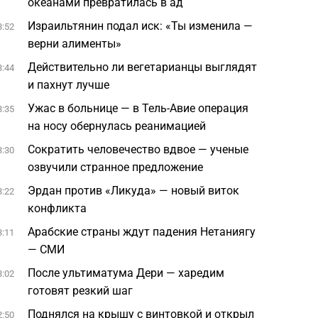
океанами превратилась в ад
Израильтянин подал иск: «Ты изменила —
3:52
верни алименты»
Действительно ли вегетарианцы выглядят
3:44
и пахнут лучше
Ужас в больнице — в Тель-Авие операция
3:35
на носу обернулась реанимацией
Сократить человечество вдвое — ученые
3:30
озвучили странное предложение
Эрдан против «Ликуда» — новый виток
3:22
конфликта
Арабские страны ждут падения Нетаниягу
3:11
— СМИ
После ультиматума Дери — харедим
3:02
готовят резкий шаг
Поднялся на крышу с винтовкой и открыл
2:50