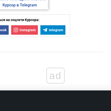
Курсор в Telegram
ся на соцсети Курсора:
book
instagram
telegram
ad