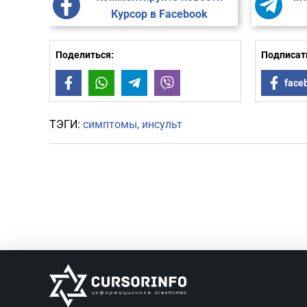
Курсор в Facebook
Поделиться:
Подписать
Facebook
WhatsApp
Telegram
Viber
face
ТЭГИ:
симптомы
инсульт