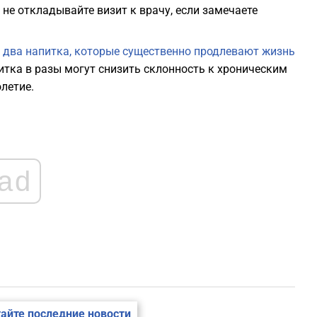
1
не откладывайте визит к врачу, если замечаете
1
 два напитка, которые существенно продлевают жизнь
питка в разы могут снизить склонность к хроническим
летие.
1
1
ad
1
1
айте последние новости