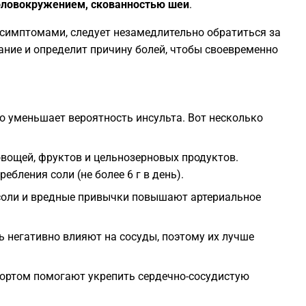
головокружением, скованностью шеи
.
 симптомами, следует незамедлительно обратиться за
1
ние и определит причину болей, чтобы своевременно
1
1
о уменьшает вероятность инсульта. Вот несколько
1
вощей, фруктов и цельнозерновых продуктов.
ебления соли (не более 6 г в день).
1
соли и вредные привычки повышают артериальное
1
ь негативно влияют на сосуды, поэтому их лучше
1
ортом помогают укрепить сердечно-сосудистую