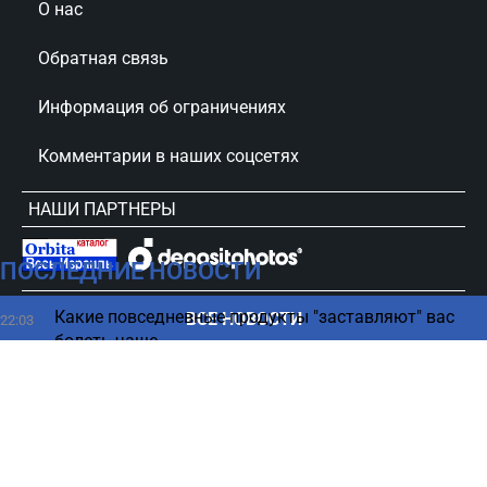
О нас
Обратная связь
Информация об ограничениях
Комментарии в наших соцсетях
НАШИ ПАРТНЕРЫ
ПОСЛЕДНИЕ НОВОСТИ
сursorinfo.co.il © Все права защищены
Какие повседневные продукты "заставляют" вас
ВСЕ НОВОСТИ
22:03
болеть чаще
Деньги поступят на счета 11 августа — Битуах
21:50
Леуми объявил о выплатах
Почему считается, что воду нельзя кипятить
21:46
несколько раз