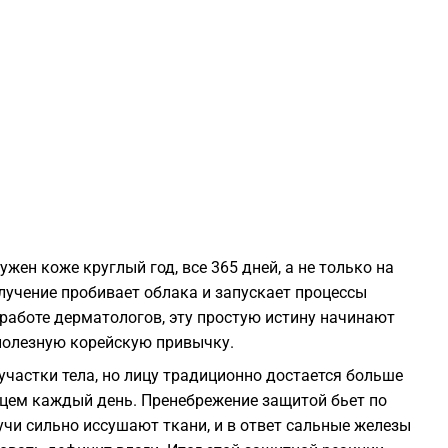
1
1
1
1
жен коже круглый год, все 365 дней, а не только на
1
учение пробивает облака и запускает процессы
 работе дерматологов, эту простую истину начинают
полезную корейскую привычку.
1
участки тела, но лицу традиционно достается больше
нцем каждый день. Пренебрежение защитой бьет по
1
чи сильно иссушают ткани, и в ответ сальные железы