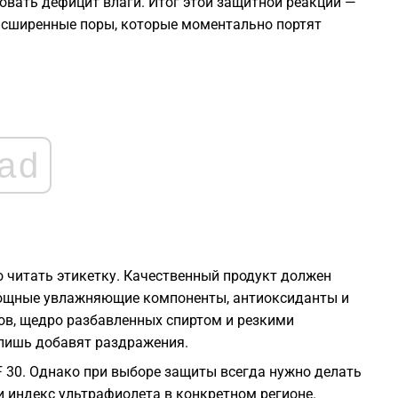
овать дефицит влаги. Итог этой защитной реакции —
1
расширенные поры, которые моментально портят
1
1
ad
1
1
1
 читать этикетку. Качественный продукт должен
мощные увлажняющие компоненты, антиоксиданты и
ов, щедро разбавленных спиртом и резкими
 лишь добавят раздражения.
 30. Однако при выборе защиты всегда нужно делать
 и индекс ультрафиолета в конкретном регионе.