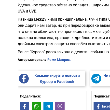
Идеальное средство обязано обладать широким с
UVA и UVB.
Разница между ними принципиальна. Лучи типа 
они дарят нам загар, но при передозировке вызы
что они не обжигают, но проникают в самые глу
волокна коллагена, приводя к дряблости кожи и
двойным спектром защиты способен выставить 
Ранее "Курсор" рассказывал о девяти необычны
Автор материала
Рами Мадрих.
Комментируйте новости
Чит
Курсор в Facebook
Поделиться:
Подписать
Facebook
WhatsApp
Telegram
Viber
face