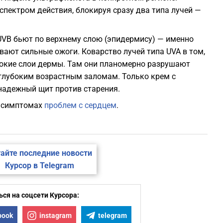
пектром действия, блокируя сразу два типа лучей —
UVB бьют по верхнему слою (эпидермису) — именно
вают сильные ожоги. Коварство лучей типа UVA в том,
бокие слои дермы. Там они планомерно разрушают
 глубоким возрастным заломам. Только крем с
надежный щит против старения.
х симптомах
проблем с сердцем
.
айте последние новости
Курсор в Telegram
ся на соцсети Курсора:
book
instagram
telegram