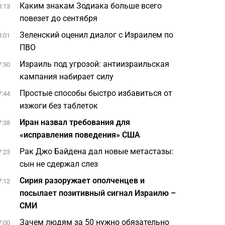
Каким знакам Зодиака больше всего
8:13
повезет до сентября
Зеленский оценил диалог с Израилем по
8:01
ПВО
Израиль под угрозой: антиизраильская
7:50
кампания набирает силу
Простые способы быстро избавиться от
7:44
изжоги без таблеток
Иран назвал требования для
7:38
«исправления поведения» США
Рак Джо Байдена дал новые метастазы:
7:23
сын не сдержал слез
Сирия разоружает ополченцев и
7:12
посылает позитивный сигнал Израилю –
СМИ
Зачем людям за 50 нужно обязательно
7:00