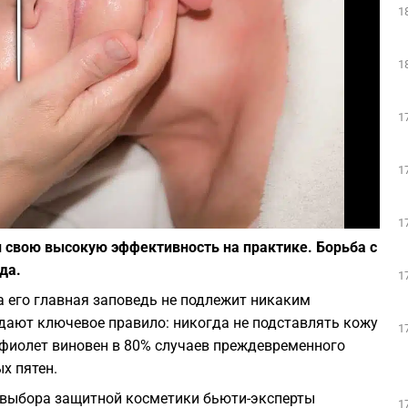
1
Play
1
1
1
Фото: pixabay.com
1
 свою высокую эффективность на практике. Борьба с
да.
1
 а его главная заповедь не подлежит никаким
ают ключевое правило: никогда не подставлять кожу
1
афиолет виновен в 80% случаев преждевременного
х пятен.
а выбора защитной косметики бьюти-эксперты
1