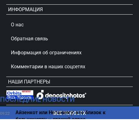
ИНФОРМАЦИЯ
О нас
Обратная связь
Информация об ограничениях
Комментарии в наших соцсетях
НАШИ ПАРТНЕРЫ
ПОСЛЕДНИЕ НОВОСТИ
сursorinfo.co.il © Все права защищены
Айзенкот или Нетаниягу: кто близок к
ВСЕ НОВОСТИ
09:22
большинству — свежий опрос
На иранском острове Кешм прогремели два
09:15
мощных взрыва