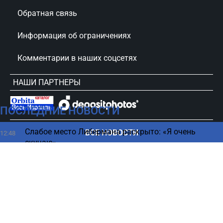
Обратная связь
Информация об ограничениях
Комментарии в наших соцсетях
НАШИ ПАРТНЕРЫ
ПОСЛЕДНИЕ НОВОСТИ
сursorinfo.co.il © Все права защищены
Слабое место Либермана раскрыто: «Я очень
ВСЕ НОВОСТИ
12:48
скучаю»
Какой овощ как можно чаще нужно есть для
12:44
профилактики деменции
Скандал в Нидерландах: листовки с данными
12:36
израильтян
Почему некоторые люди любят одиночество —