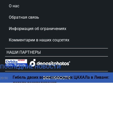
О нас
Обратная связь
Информация об ограничениях
Комментарии в наших соцсетях
НАШИ ПАРТНЕРЫ
ПОСЛЕДНИЕ НОВОСТИ
сursorinfo.co.il © Все права защищены
Гибель двоих военнослужащих ЦАХАЛа в Ливане:
ВСЕ НОВОСТИ
20:50
детали расследования
Люди с какой группой крови стареют медленнее -
20:46
неожиданное открытие
Минздрав предупреждает: отзыв популярной
20:41