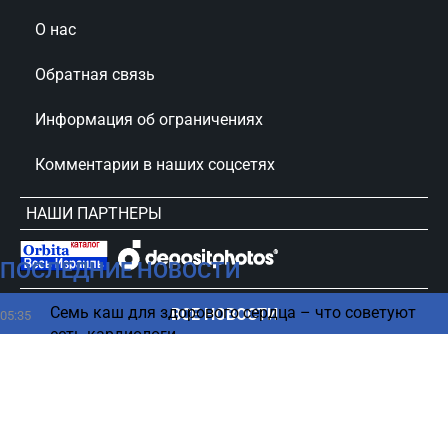
О нас
Обратная связь
Информация об ограничениях
Комментарии в наших соцсетях
НАШИ ПАРТНЕРЫ
ПОСЛЕДНИЕ НОВОСТИ
сursorinfo.co.il © Все права защищены
Семь каш для здорового сердца – что советуют
ВСЕ НОВОСТИ
05:35
есть кардиологи
В 2018 году произошло тревожное событие,
04:27
которое многие не заметили
Может ли сломаться компьютер в случае отказа
03:21