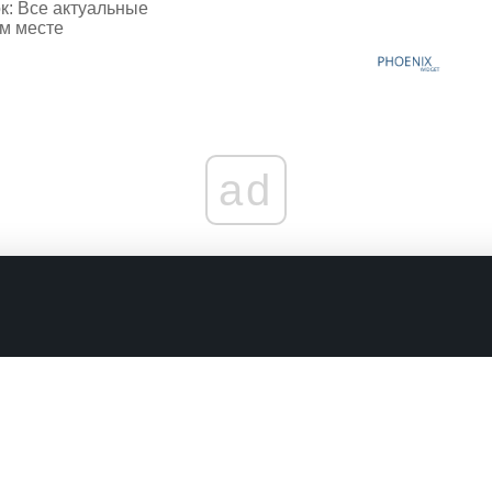
к: Все актуальные
ом месте
ad
граничениях
Комментарии в наших соцсетях