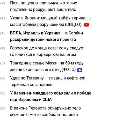
Пять пищевых привычек, которые
5:21
постепенно разрушают ваше тело
Ужас в Японии: мощный тайфун привел к
5:19
масштабным разрушениям (ВИДЕО)
БПЛА, Израиль и Украина – в Сербии
5:16
раскрыли детали нового проекта
Гороскоп до конца лета: кому следует
5:12
готовиться к карьерным взлетам
Трагедия в семье Месси: на 69-м году
5:01
жизни скончался его отец (ФОТО)
Удар по Тегерану — главный нефтяной
4:57
терминал остановлен
У Хаменеи-младшего объявили о победе
4:50
над Израилем и США
В районе Реховота обнаружено тело
4:30
мужчины — что сообщает полиция