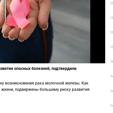
1
Play
1
1
1
Фото: depositphotos.com
1
вития опасных болезней, подтвердили
1
ну возникновения рака молочной железы. Как
 жизни, подвержены большему риску развития
1
1