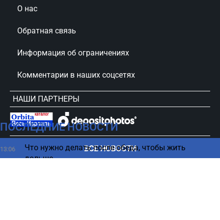
О нас
Обратная связь
Информация об ограничениях
Комментарии в наших соцсетях
НАШИ ПАРТНЕРЫ
ПОСЛЕДНИЕ НОВОСТИ
сursorinfo.co.il © Все права защищены
Что нужно делать после обеда, чтобы жить
ВСЕ НОВОСТИ
13:06
дольше
Врачи предупредили: один витамин может
13:02
ускорить развитие рака
Машина влетела в кафе на юге (ФОТО)
13:00