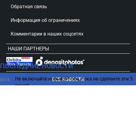
Обратная связь
Информация об ограничениях
Комментарии в наших соцсетях
НАШИ ПАРТНЕРЫ
ПОСЛЕДНИЕ НОВОСТИ
сursorinfo.co.il © Все права защищены
Не включайте новый iPhone, пока не сделаете эти 5
ВСЕ НОВОСТИ
05:15
вещей
Весна под ногами, зима над головой: загадки
04:27
погоды на Марсе
В каком возрасте нужно больше пить кофе - ответ
03:23
ученых
ChatGPT имеет опасную особенность -
02:19