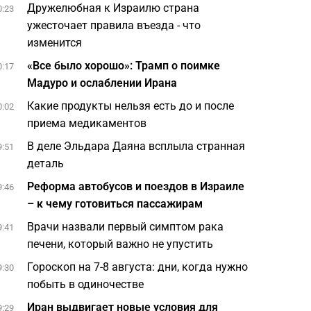
Дружелюбная к Израилю страна
0:23
ужесточает правила въезда - что
изменится
«Все было хорошо»: Трамп о поимке
0:17
Мадуро и ослаблении Ирана
Какие продукты нельзя есть до и после
0:02
приема медикаментов
В деле Эльдара Даяна всплыла странная
9:51
деталь
Реформа автобусов и поездов в Израиле
9:46
– к чему готовиться пассажирам
Врачи назвали первый симптом рака
9:41
печени, который важно не упустить
Гороскоп на 7-8 августа: дни, когда нужно
9:30
побыть в одиночестве
Иран выдвигает новые условия для
9:29