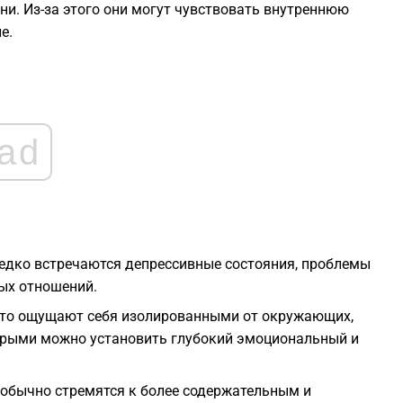
ни. Из-за этого они могут чувствовать внутреннюю
1
е.
1
1
ad
1
1
редко встречаются депрессивные состояния, проблемы
1
ых отношений.
асто ощущают себя изолированными от окружающих,
торыми можно установить глубокий эмоциональный и
 обычно стремятся к более содержательным и