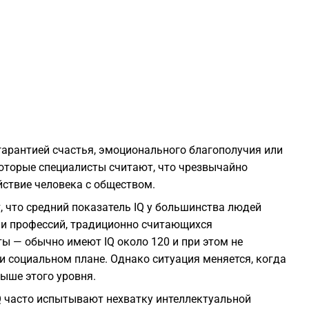
1
1
1
 гарантией счастья, эмоционального благополучия или
1
которые специалисты считают, что чрезвычайно
ствие человека с обществом.
1
 что средний показатель IQ у большинства людей
ли профессий, традиционно считающихся
1
ы — обычно имеют IQ около 120 и при этом не
 социальном плане. Однако ситуация меняется, когда
выше этого уровня.
1
Q часто испытывают нехватку интеллектуальной