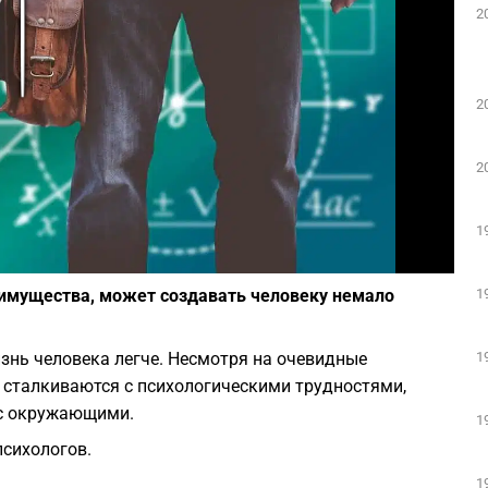
2
Play
2
2
1
Фото: Pixabay
1
еимущества, может создавать человеку немало
1
изнь человека легче. Несмотря на очевидные
 сталкиваются с психологическими трудностями,
 с окружающими.
1
психологов.
1