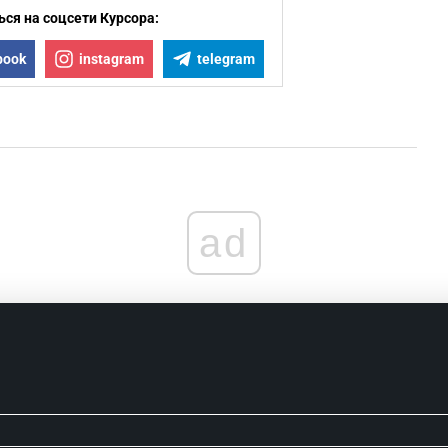
ся на соцсети Курсора:
book
instagram
telegram
ad